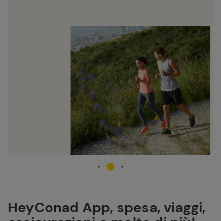
HeyConad App, spesa, viaggi,