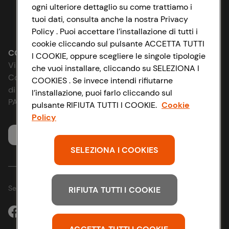
Cookie Policy
ogni ulteriore dettaglio su come trattiamo i
tuoi dati, consulta anche la nostra Privacy
Lavora con noi
Impostazioni Cookie
Policy . Puoi accettare l’installazione di tutti i
cookie cliccando sul pulsante ACCETTA TUTTI
Le cooperative
Accessibilità
CONAD SOCIETÀ COOPERATIVA
I COOKIE, oppure scegliere le singole tipologie
Via Michelino, 59 | 40127 BOLOGNA
che vuoi installare, cliccando su SELEZIONA I
News & Approfondimenti
D&I e Parità di Genere
Codice Fiscale e Registro Imprese
COOKIES . Se invece intendi rifiutarne
di Bologna 00865960157
l’installazione, puoi farlo cliccando sul
Richiami prodotto
Strategia Fiscale
PARTITA IVA 03320960374
pulsante RIFIUTA TUTTI I COOKIE.
Cookie
Policy
Whistleblowing
Servizio clienti
SELEZIONA I COOKIES
Seguici sui Social:
RIFIUTA TUTTI I COOKIE