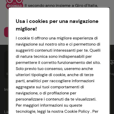
Il secondo anno insieme a Giro d'Italia,
all'insegna del benessere: abbiamo vissuto
momenti unici nei nostri negozi e sul
Usa i cookies per una navigazione
territorio, tappa dopo tappa.
migliore!
Scopri di più
I cookie ti offrono una migliore esperienza di
navigazione sul nostro sito e ci permettono di
suggerirti contenuti interessanti per te. Quelli
di natura tecnica sono indispensabili per
permettere il corretto funzionamento del sito.
Solo previo tuo consenso, useremo anche
Spesa online
Assicurazioni
Sapori&
Istituzionale
Via
ulteriori tipologie di cookie, anche di terze
parti, analitici per raccogliere informazioni
aggregate sui tuoi comportamenti di
Informazioni
navigazione, o di profilazione per
personalizzare i contenuti da te visualizzati.
Privacy Policy
Per maggiori informazioni su queste
tecnologie, leggi la nostra Cookie Policy . Per
Link utili