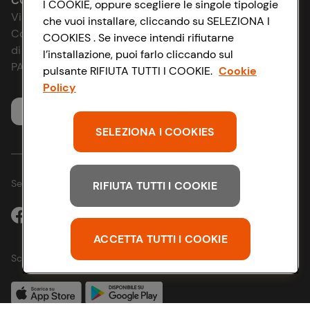
Accessibilità
CONAD SOCIETÀ COOPERATIVA
I COOKIE, oppure scegliere le singole tipologie
Via Michelino, 59 | 40127 BOLOGNA
che vuoi installare, cliccando su SELEZIONA I
News & Approfondimenti
D&I e Parità di Genere
Codice Fiscale e Registro Imprese
COOKIES . Se invece intendi rifiutarne
di Bologna 00865960157
l’installazione, puoi farlo cliccando sul
Richiami prodotto
Strategia Fiscale
PARTITA IVA 03320960374
pulsante RIFIUTA TUTTI I COOKIE.
Cookie
Policy
Whistleblowing
Servizio clienti
SELEZIONA I COOKIES
Seguici sui Social:
RIFIUTA TUTTI I COOKIE
ACCETTA TUTTI I COOKIE
Scarica l'app