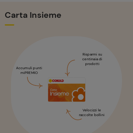
Carta Insieme
Risparmi su
centinaia di
prodotti
Accumuli punti
miPREMIO
Velocizzi le
raccolte bollini