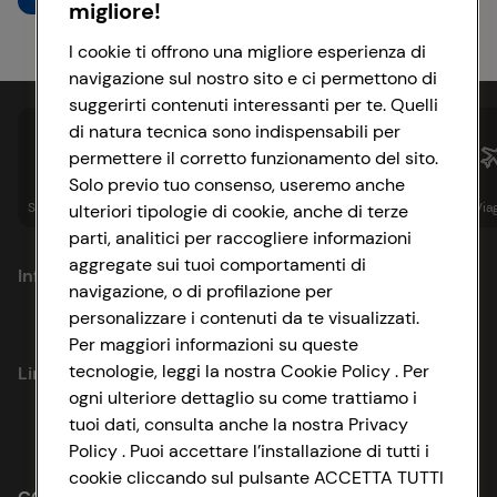
migliore!
I cookie ti offrono una migliore esperienza di
navigazione sul nostro sito e ci permettono di
suggerirti contenuti interessanti per te. Quelli
di natura tecnica sono indispensabili per
permettere il corretto funzionamento del sito.
Solo previo tuo consenso, useremo anche
Spesa online
Assicurazioni
Sapori&
Istituzionale
Via
ulteriori tipologie di cookie, anche di terze
parti, analitici per raccogliere informazioni
aggregate sui tuoi comportamenti di
Informazioni
navigazione, o di profilazione per
personalizzare i contenuti da te visualizzati.
Privacy Policy
Per maggiori informazioni su queste
tecnologie, leggi la nostra Cookie Policy . Per
Link utili
Cookie Policy
ogni ulteriore dettaglio su come trattiamo i
tuoi dati, consulta anche la nostra Privacy
Lavora con noi
Impostazioni Cookie
Policy . Puoi accettare l’installazione di tutti i
cookie cliccando sul pulsante ACCETTA TUTTI
Le cooperative