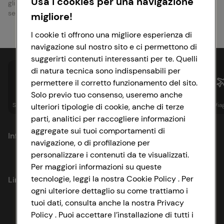
Usa i cookies per una navigazione
gli orari di apertura e chiusura del punto vendita e tutti gli altri
servizi offerti.
migliore!
I cookie ti offrono una migliore esperienza di
navigazione sul nostro sito e ci permettono di
suggerirti contenuti interessanti per te. Quelli
di natura tecnica sono indispensabili per
permettere il corretto funzionamento del sito.
Solo previo tuo consenso, useremo anche
Spesa online
Assicurazioni
Sapori&
Istituzionale
Via
ulteriori tipologie di cookie, anche di terze
parti, analitici per raccogliere informazioni
aggregate sui tuoi comportamenti di
Informazioni
navigazione, o di profilazione per
personalizzare i contenuti da te visualizzati.
Privacy Policy
Per maggiori informazioni su queste
tecnologie, leggi la nostra Cookie Policy . Per
Link utili
Cookie Policy
ogni ulteriore dettaglio su come trattiamo i
tuoi dati, consulta anche la nostra Privacy
Lavora con noi
Impostazioni Cookie
Policy . Puoi accettare l’installazione di tutti i