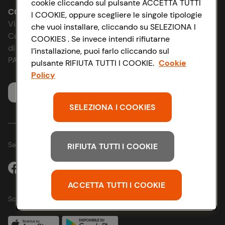
cookie cliccando sul pulsante ACCETTA TUTTI
Le cooperative
Accessibilità
CONAD SOCIETÀ COOPERATIVA
I COOKIE, oppure scegliere le singole tipologie
Via Michelino, 59 | 40127 BOLOGNA
che vuoi installare, cliccando su SELEZIONA I
News & Approfondimenti
D&I e Parità di Genere
Codice Fiscale e Registro Imprese
COOKIES . Se invece intendi rifiutarne
di Bologna 00865960157
l’installazione, puoi farlo cliccando sul
Richiami prodotto
Strategia Fiscale
PARTITA IVA 03320960374
pulsante RIFIUTA TUTTI I COOKIE.
Cookie
Policy
Whistleblowing
Servizio clienti
SELEZIONA I COOKIES
Seguici sui Social:
RIFIUTA TUTTI I COOKIE
ACCETTA TUTTI I COOKIE
Scarica l'app