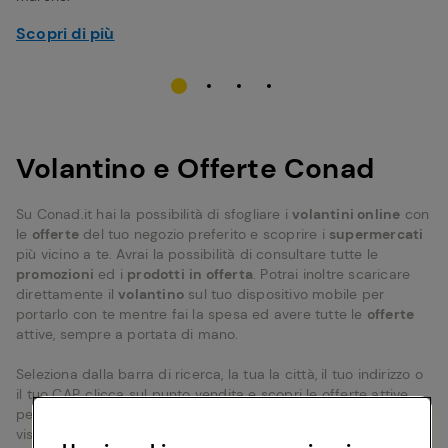
Scopri di più
Volantino e Offerte Conad
Su Conad.it hai la possibilità di sfogliare i
volantini online
con
le
offerte
del tuo negozio preferito e scoprire i
supermercati
più vicino a te. Avrai la possibilità di consultare tutte le
promozioni
ed i
prodotti
in offerta
. Potrai inoltre scaricare
direttamente il
volantino
sul tuo dispositivo mobile per
portarlo con te mentre fai la spesa ed avere tutte le
offerte
attive, sempre a portata di mano.
Seleziona dalla barra di ricerca, la tua la città, il tuo indirizzo o
il tuo CAP, clicca sul punto vendita e scopri le offerte attive
per il negozio selezionato. Sulla scheda negozio, potrai
visualizzare i volantini,