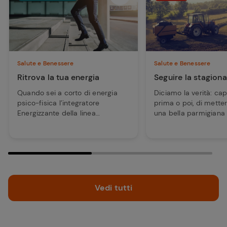
Salute e Benessere
Salute e Benessere
Ritrova la tua energia
Seguire la stagiona
Quando sei a corto di energia
Diciamo la verità: capi
psico-fisica l’integratore
prima o poi, di metter
Energizzante della linea
una bella parmigiana 
Parafarmacia Conad può fare al
melanzane a gennaio.
caso tuo. Scopri tutta la gamma
consumare, alla fine d
e le informazioni per saperne di
una bella macedonia d
più grazie ai Consigli Conad
dedicati agli integratori.
Vedi tutti