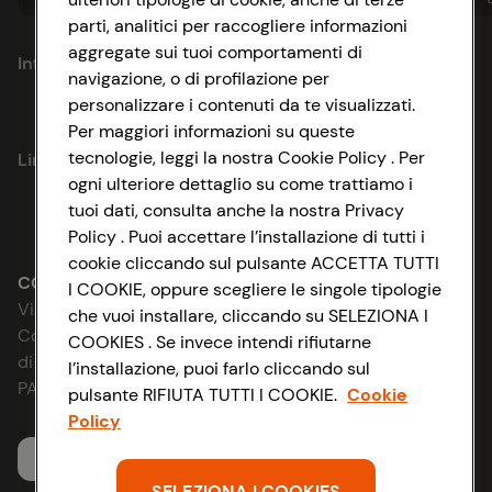
parti, analitici per raccogliere informazioni
aggregate sui tuoi comportamenti di
Informazioni
navigazione, o di profilazione per
personalizzare i contenuti da te visualizzati.
Privacy Policy
Per maggiori informazioni su queste
tecnologie, leggi la nostra Cookie Policy . Per
Link utili
Cookie Policy
ogni ulteriore dettaglio su come trattiamo i
tuoi dati, consulta anche la nostra Privacy
Lavora con noi
Impostazioni Cookie
Policy . Puoi accettare l’installazione di tutti i
cookie cliccando sul pulsante ACCETTA TUTTI
Le cooperative
Accessibilità
CONAD SOCIETÀ COOPERATIVA
I COOKIE, oppure scegliere le singole tipologie
Via Michelino, 59 | 40127 BOLOGNA
che vuoi installare, cliccando su SELEZIONA I
News & Approfondimenti
D&I e Parità di Genere
Codice Fiscale e Registro Imprese
COOKIES . Se invece intendi rifiutarne
di Bologna 00865960157
l’installazione, puoi farlo cliccando sul
Richiami prodotto
Strategia Fiscale
PARTITA IVA 03320960374
pulsante RIFIUTA TUTTI I COOKIE.
Cookie
Policy
Whistleblowing
Servizio clienti
SELEZIONA I COOKIES