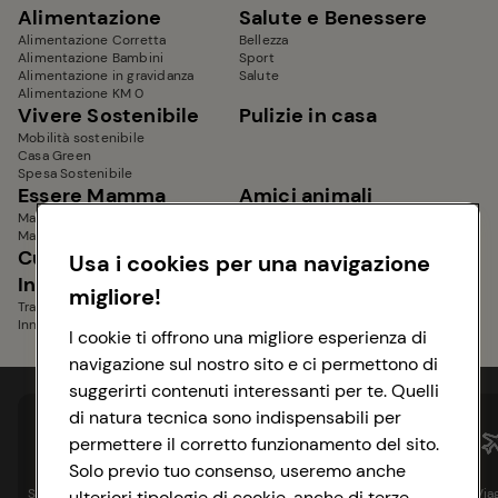
Alimentazione
Salute e Benessere
Alimentazione Corretta
Bellezza
Alimentazione Bambini
Sport
Alimentazione in gravidanza
Salute
Alimentazione KM 0
Vivere Sostenibile
Pulizie in casa
Mobilità sostenibile
Casa Green
Spesa Sostenibile
Essere Mamma
Amici animali
Mamma e bambino
Benessere Animali
Mamma in gravidanza
Alimentazione Animali
Cucina Tradizionale e
Mondo Conad
Usa i cookies per una navigazione
Innovativa
migliore!
Tradizionale italiana
Innovativa e internazionale
I cookie ti offrono una migliore esperienza di
navigazione sul nostro sito e ci permettono di
suggerirti contenuti interessanti per te. Quelli
di natura tecnica sono indispensabili per
permettere il corretto funzionamento del sito.
Solo previo tuo consenso, useremo anche
Spesa online
Assicurazioni
Sapori&
Istituzionale
Via
ulteriori tipologie di cookie, anche di terze