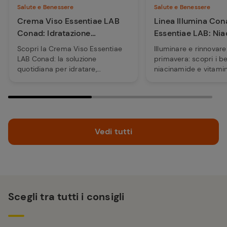
Salute e Benessere
Salute e Benessere
Crema Viso Essentiae LAB
Linea Illumina Con
Conad: Idratazione
Essentiae LAB: Ni
Quotidiana
e Vitamine E+C per
Scopri la Crema Viso Essentiae
Illuminare e rinnovare 
LAB Conad: la soluzione
primavera: scopri i be
quotidiana per idratare,
niacinamide e vitami
proteggere la pelle e completare
linea Illumina Conad 
la tua routine di bellezza.
LAB.
Vedi tutti
Scegli tra tutti i consigli