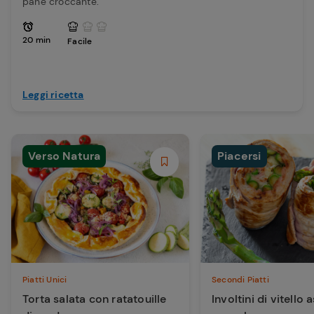
pane croccante.
20 min
Facile
Leggi ricetta
Verso Natura
Piacersi
Piatti Unici
Secondi Piatti
Torta salata con ratatouille
Involtini di vitello 