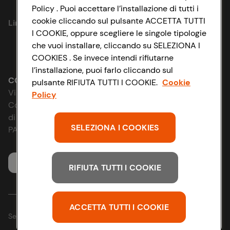
Privacy Policy
Policy . Puoi accettare l’installazione di tutti i
cookie cliccando sul pulsante ACCETTA TUTTI
Link utili
Cookie Policy
I COOKIE, oppure scegliere le singole tipologie
che vuoi installare, cliccando su SELEZIONA I
Lavora con noi
Impostazioni Cookie
COOKIES . Se invece intendi rifiutarne
l’installazione, puoi farlo cliccando sul
Le cooperative
Accessibilità
CONAD SOCIETÀ COOPERATIVA
pulsante RIFIUTA TUTTI I COOKIE.
Cookie
Via Michelino, 59 | 40127 BOLOGNA
Policy
News & Approfondimenti
D&I e Parità di Genere
Codice Fiscale e Registro Imprese
di Bologna 00865960157
Richiami prodotto
SELEZIONA I COOKIES
Strategia Fiscale
PARTITA IVA 03320960374
Whistleblowing
Servizio clienti
RIFIUTA TUTTI I COOKIE
ACCETTA TUTTI I COOKIE
Seguici sui Social: