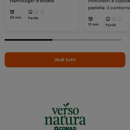
Hamburger d’estate
Pomodori e cipolle 
padella: il contorn
per la tua estate
25 min
Facile
15 min
Facile
Vedi tutti