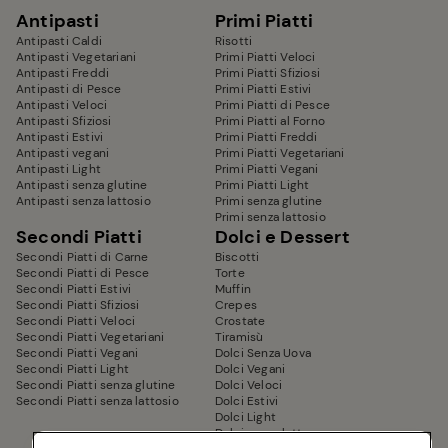
Antipasti
Primi Piatti
Antipasti Caldi
Risotti
Antipasti Vegetariani
Primi Piatti Veloci
Antipasti Freddi
Primi Piatti Sfiziosi
Antipasti di Pesce
Primi Piatti Estivi
Antipasti Veloci
Primi Piatti di Pesce
Antipasti Sfiziosi
Primi Piatti al Forno
Antipasti Estivi
Primi Piatti Freddi
Antipasti vegani
Primi Piatti Vegetariani
Antipasti Light
Primi Piatti Vegani
Antipasti senza glutine
Primi Piatti Light
Antipasti senza lattosio
Primi senza glutine
Primi senza lattosio
Secondi Piatti
Dolci e Dessert
Secondi Piatti di Carne
Biscotti
Secondi Piatti di Pesce
Torte
Secondi Piatti Estivi
Muffin
Secondi Piatti Sfiziosi
Crepes
Secondi Piatti Veloci
Crostate
Secondi Piatti Vegetariani
Tiramisù
Secondi Piatti Vegani
Dolci Senza Uova
Secondi Piatti Light
Dolci Vegani
Secondi Piatti senza glutine
Dolci Veloci
Secondi Piatti senza lattosio
Dolci Estivi
Dolci Light
Dolci senza latte