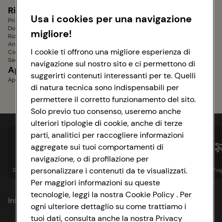
Dolci senza glutine
Ricette Bimby
Contorni
Usa i cookies per una navigazione
Primi Piatti Bimby
Contorni di Verdure
Dolci Bimby
Contorni Sfiziosi
migliore!
Ricette Dietetiche Bimby
Contorni Veloci
Antipasti Bimby
Contorni Estivi
I cookie ti offrono una migliore esperienza di
Contorni Bimby
Secondi Piatti Bimby
navigazione sul nostro sito e ci permettono di
Aperitivi e Stuzzichini
Piatti Unici
suggerirti contenuti interessanti per te. Quelli
Aperitivi senza glutine
di natura tecnica sono indispensabili per
permettere il corretto funzionamento del sito.
Solo previo tuo consenso, useremo anche
ulteriori tipologie di cookie, anche di terze
parti, analitici per raccogliere informazioni
aggregate sui tuoi comportamenti di
navigazione, o di profilazione per
personalizzare i contenuti da te visualizzati.
Spesa online
Assicurazioni
Sapori&
Istituzionale
Via
Per maggiori informazioni su queste
tecnologie, leggi la nostra Cookie Policy . Per
Informazioni
ogni ulteriore dettaglio su come trattiamo i
tuoi dati, consulta anche la nostra Privacy