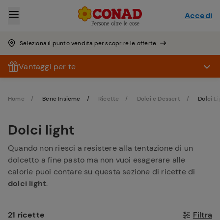
Accedi
Seleziona il punto vendita per scoprire le offerte
Vantaggi per te
Home
Bene Insieme
Ricette
Dolci e Dessert
Dolci Li
Dolci light
Quando non riesci a resistere alla tentazione di un
dolcetto a fine pasto ma non vuoi esagerare alle
calorie puoi contare su questa sezione di ricette di
dolci
light
.
21 ricette
Filtra