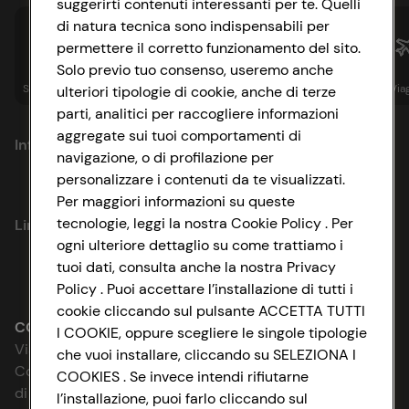
suggerirti contenuti interessanti per te. Quelli
di natura tecnica sono indispensabili per
permettere il corretto funzionamento del sito.
Solo previo tuo consenso, useremo anche
Spesa online
Assicurazioni
Sapori&
Istituzionale
Via
ulteriori tipologie di cookie, anche di terze
parti, analitici per raccogliere informazioni
aggregate sui tuoi comportamenti di
Informazioni
navigazione, o di profilazione per
personalizzare i contenuti da te visualizzati.
Privacy Policy
Per maggiori informazioni su queste
tecnologie, leggi la nostra Cookie Policy . Per
Link utili
Cookie Policy
ogni ulteriore dettaglio su come trattiamo i
tuoi dati, consulta anche la nostra Privacy
Lavora con noi
Impostazioni Cookie
Policy . Puoi accettare l’installazione di tutti i
cookie cliccando sul pulsante ACCETTA TUTTI
Le cooperative
Accessibilità
CONAD SOCIETÀ COOPERATIVA
I COOKIE, oppure scegliere le singole tipologie
Via Michelino, 59 | 40127 BOLOGNA
che vuoi installare, cliccando su SELEZIONA I
News & Approfondimenti
D&I e Parità di Genere
Codice Fiscale e Registro Imprese
COOKIES . Se invece intendi rifiutarne
di Bologna 00865960157
l’installazione, puoi farlo cliccando sul
Richiami prodotto