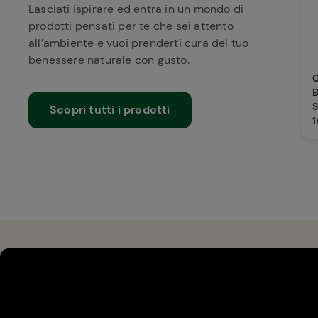
Verso Natura Conad
Verso Natura Conad
Lasciati ispirare ed entra in un mondo di
prodotti pensati per te che sei attento
all’ambiente e vuoi prenderti cura del tuo
benessere naturale con gusto.
Succo di Melagran
Succo di Melagran
Mela e Ribes Nero
Mela e Ribes Nero
B
Biologico 500 ml V
Biologico 500 ml V
S
Scopri tutti i prodotti
Natura Conad
Natura Conad
1