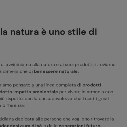
a natura è uno stile di
ci avviciniamo alla natura e ai suoi prodotti ritroviamo
na dimensione di
benessere naturale
.
biamo pensato a una linea completa di
prodotti
idotto impatto ambientale
per vivere in armonia con
iù rispetto, con la consapevolezza che i nostri gesti
 differenza.
tidiana dedicata alle persone che vogliono ritrovare la
dendosi cura di sé
e delle
generazioni future
.