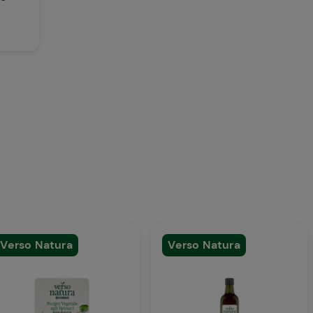
Confezioni
Per i prodotti della 
di confezionamento 
l’impatto ambientale 
Verso Natura
Verso Natura
rifiuto a risorsa utile
compostabili
ed
eco