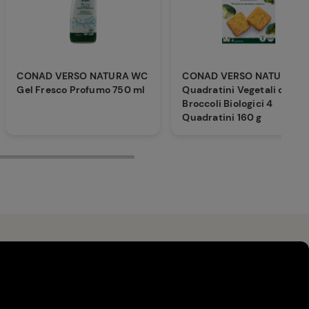
CONAD VERSO NATURA WC
CONAD VERSO NATURA
Gel Fresco Profumo 750 ml
Quadratini Vegetali con
Broccoli Biologici 4
Quadratini 160 g
a allevamenti biologici
ici Verso Natura Conad fai una
scelta
a alla qualità, all'ambiente e al
li.