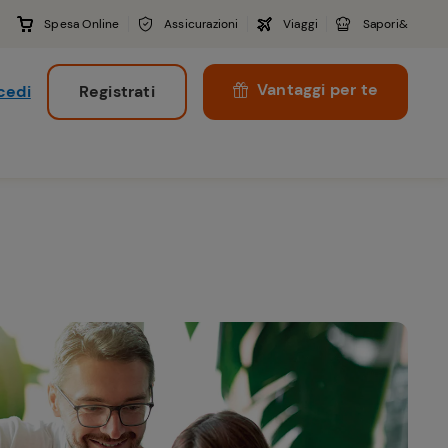
Spesa Online
Assicurazioni
Viaggi
Sapori&
Vantaggi per te
cedi
Registrati
i