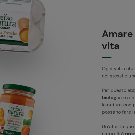
Amare l
vita
Ogni volta che 
noi stessi e u
Per questo ab
biologici
e a
r
la natura con p
possano fare la
Un’offerta quo
naturalità
pren