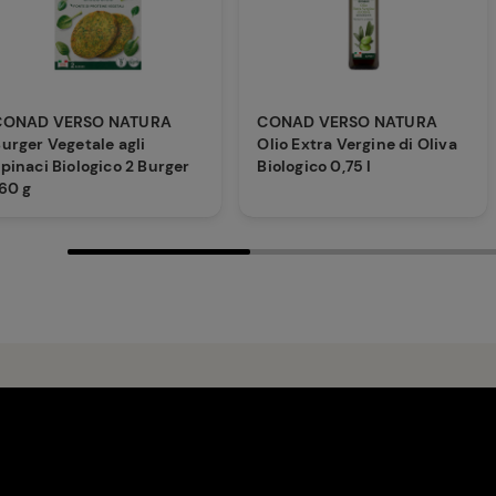
a con
a con
CONAD VERSO NATURA
CONAD VERSO NATURA
urger Vegetale agli
Olio Extra Vergine di Oliva
erso
erso
pinaci Biologico 2 Burger
Biologico 0,75 l
60 g
Prodotti d
Con i prodotti biolog
consapevole
, attent
benessere degli anima