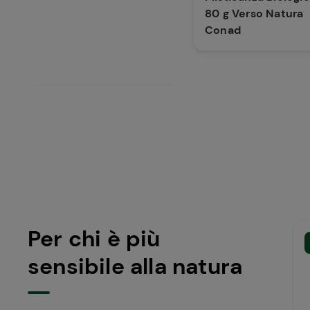
80 g Verso Natura
80 g Verso Natura
Conad
Conad
Per chi è più
sensibile alla natura
Burro Biologico 125 g
Burro Biologico 125 g