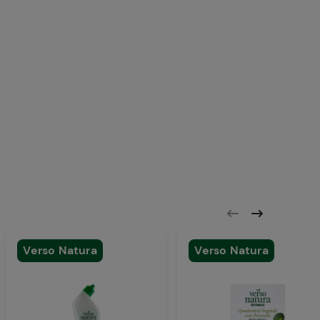
 attente all'ambiente
linea Verso Natura Conad utilizziamo soluzioni
che
riducono l’utilizzo della plastica
e
del packaging a fine vita, trasformandolo da
Verso Natura
Verso Natura
. Prediligiamo
materiali riciclati
,
riciclabili
,
logici
.