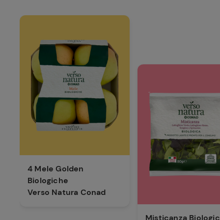
4 Mele Golden
4 Mele Golden
Biologiche
Biologiche
Verso Natura Conad
Verso Natura Conad
Misticanza Biologi
Misticanza Biologi