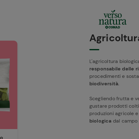
Agricoltur
L'agricoltura biologi
responsabile delle ri
procedimenti e sosta
biodiversità
.
Scegliendo frutta e v
gustare prodotti colt
produzioni agricole e 
biologica
dal campo f
co
co