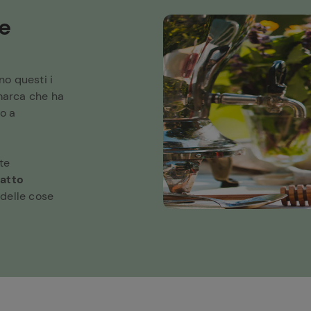
le
ono questi i
marca che ha
no a
ste
patto
 delle cose