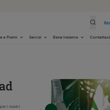
Ac
e e Premi
Servizi
Bene Insieme
Contattac
nad
per i nostri