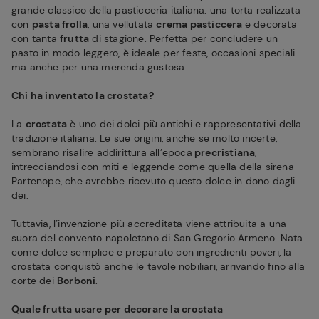
grande classico della pasticceria italiana: una torta realizzata
con
pasta frolla
, una vellutata
crema pasticcera
e decorata
con tanta
frutta
di stagione. Perfetta per concludere un
pasto in modo leggero, è ideale per feste, occasioni speciali
ma anche per una merenda gustosa.
Chi ha inventato la crostata?
La
crostata
è uno dei dolci più antichi e rappresentativi della
tradizione italiana. Le sue origini, anche se molto incerte,
sembrano risalire addirittura all’epoca
precristiana
,
intrecciandosi con miti e leggende come quella della sirena
Partenope, che avrebbe ricevuto questo dolce in dono dagli
dei.
Tuttavia, l’invenzione più accreditata viene attribuita a una
suora del convento napoletano di San Gregorio Armeno. Nata
come dolce semplice e preparato con ingredienti poveri, la
crostata conquistò anche le tavole nobiliari, arrivando fino alla
corte dei
Borboni
.
Quale frutta usare per decorare la crostata