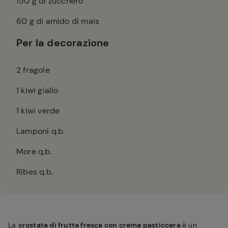
150
g di zucchero
60
g di amido di mais
Per la decorazione
2
fragole
1
kiwi giallo
1
kiwi verde
Lamponi q.b.
More q.b.
Ribes q.b.
La
crostata di frutta fresca con crema pasticcera
è un