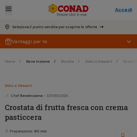
Accedi
Seleziona il punto vendita per scoprire le offerte
Vantaggi per te
Home
Bene Insieme
Ricette
Dolci e Dessert
Crosta
Dolci e Dessert
Chef
BeneInsieme
- 07/05/2025
Crostata di frutta fresca con crema
pasticcera
Preparazione
: 60 min