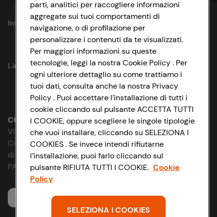
parti, analitici per raccogliere informazioni
aggregate sui tuoi comportamenti di
Informazioni
navigazione, o di profilazione per
personalizzare i contenuti da te visualizzati.
Privacy Policy
Per maggiori informazioni su queste
tecnologie, leggi la nostra Cookie Policy . Per
Link utili
Cookie Policy
ogni ulteriore dettaglio su come trattiamo i
tuoi dati, consulta anche la nostra Privacy
Lavora con noi
Impostazioni Cookie
Policy . Puoi accettare l’installazione di tutti i
cookie cliccando sul pulsante ACCETTA TUTTI
Le cooperative
Accessibilità
CONAD SOCIETÀ COOPERATIVA
I COOKIE, oppure scegliere le singole tipologie
Via Michelino, 59 | 40127 BOLOGNA
che vuoi installare, cliccando su SELEZIONA I
News & Approfondimenti
D&I e Parità di Genere
Codice Fiscale e Registro Imprese
COOKIES . Se invece intendi rifiutarne
di Bologna 00865960157
l’installazione, puoi farlo cliccando sul
Richiami prodotto
Strategia Fiscale
PARTITA IVA 03320960374
pulsante RIFIUTA TUTTI I COOKIE.
Cookie
Policy
Whistleblowing
Servizio clienti
SELEZIONA I COOKIES