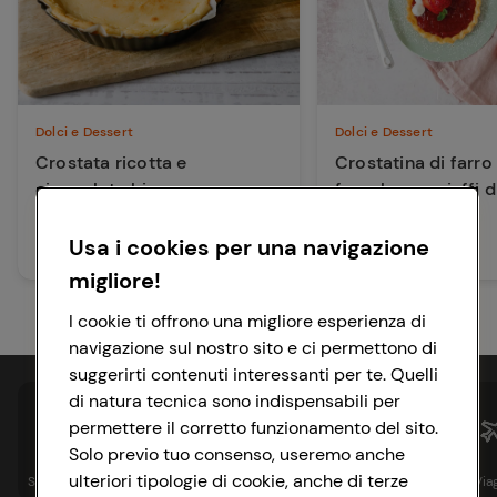
Dolci e Dessert
Dolci e Dessert
Crostata ricotta e
Crostatina di farro 
cioccolato bianco
fragole con ciuffi d
greco
Usa i cookies per una navigazione
35 min
135 min
Facile
Media
migliore!
I cookie ti offrono una migliore esperienza di
navigazione sul nostro sito e ci permettono di
suggerirti contenuti interessanti per te. Quelli
di natura tecnica sono indispensabili per
permettere il corretto funzionamento del sito.
Solo previo tuo consenso, useremo anche
ulteriori tipologie di cookie, anche di terze
Spesa online
Assicurazioni
Sapori&
Istituzionale
Via