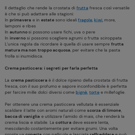
Il dettaglio che rende la crostata di
frutta
fresca così versatile
è che si può adattare alle stagioni:
In
primavera
e in
estate
sono ideali
fragole
,
kiwi
, more,
lamponi e ribes
In
autunno
si possono usare fichi, uva o pere
In
inverno
si possono scegliere agrumi o frutta sciroppata
L’unica regola da ricordare è quella di usare sempre
frutta
matura ma non troppo acquosa
, per evitare che la pasta
frolla si inumidisca.
Crema pasticcera: i segreti per farla perfetta
La
crema pasticcera
è il dolce ripieno della crostata di frutta
fresca, con il suo profumo e sapore inconfondibile è perfetta
per farcire mille dolci diversi come
bignè
,
torte
e millefoglie.
Per ottenere una crema pasticcera vellutata è essenziale
scaldare il latte con aromi naturali come
scorza di limone
,
bacca di vaniglia
e utilizzare l'amido di mais, che renderà la
crema liscia e stabile. La
cottura
deve essere lenta,
mescolando costantemente per evitare grumi. Una volta
pronta va
coperta
con pellicola e lasciata
raffreddare
e può