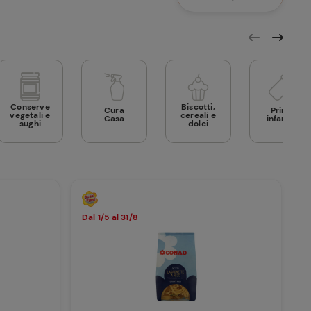
Conserve
Biscotti,
Cura
Prima
vegetali e
cereali e
Casa
infanzia
sughi
dolci
Dal 1/5 al 31/8