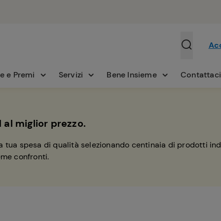
Ac
e e Premi
Servizi
Bene Insieme
Contattac
 al miglior prezzo.
tua spesa di qualità selezionando centinaia di prodotti indis
eme confronti.