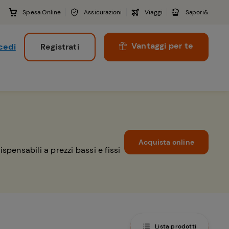
Spesa Online
Assicurazioni
Viaggi
Sapori&
Vantaggi per te
cedi
Registrati
i
Acquista online
pensabili a prezzi bassi e fissi
Lista prodotti