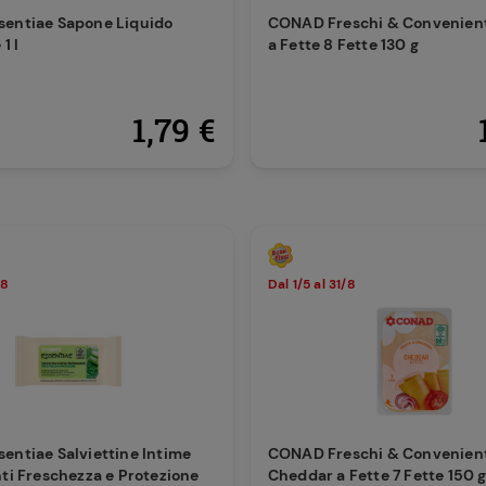
entiae Sapone Liquido
CONAD Freschi & Convenien
1 l
a Fette 8 Fette 130 g
1,79 €
/8
Dal 1/5 al 31/8
entiae Salviettine Intime
CONAD Freschi & Convenien
ti Freschezza e Protezione
Cheddar a Fette 7 Fette 150 