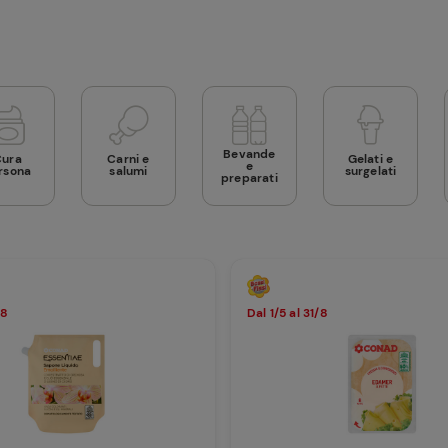
Bevande
Cura
Carni e
Gelati e
e
rsona
salumi
surgelati
preparati
/8
Dal 1/5 al 31/8