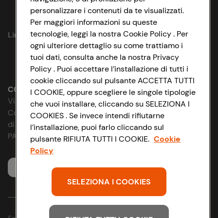
personalizzare i contenuti da te visualizzati.
Privacy Policy
Per maggiori informazioni su queste
tecnologie, leggi la nostra Cookie Policy . Per
Link utili
Cookie Policy
ogni ulteriore dettaglio su come trattiamo i
tuoi dati, consulta anche la nostra Privacy
Lavora con noi
Impostazioni Cookie
Policy . Puoi accettare l’installazione di tutti i
cookie cliccando sul pulsante ACCETTA TUTTI
Le cooperative
Accessibilità
CONAD SOCIETÀ COOPERATIVA
I COOKIE, oppure scegliere le singole tipologie
Via Michelino, 59 | 40127 BOLOGNA
che vuoi installare, cliccando su SELEZIONA I
News & Approfondimenti
D&I e Parità di Genere
Codice Fiscale e Registro Imprese
COOKIES . Se invece intendi rifiutarne
di Bologna 00865960157
l’installazione, puoi farlo cliccando sul
Richiami prodotto
Strategia Fiscale
PARTITA IVA 03320960374
pulsante RIFIUTA TUTTI I COOKIE.
Cookie
Policy
Whistleblowing
Servizio clienti
SELEZIONA I COOKIES