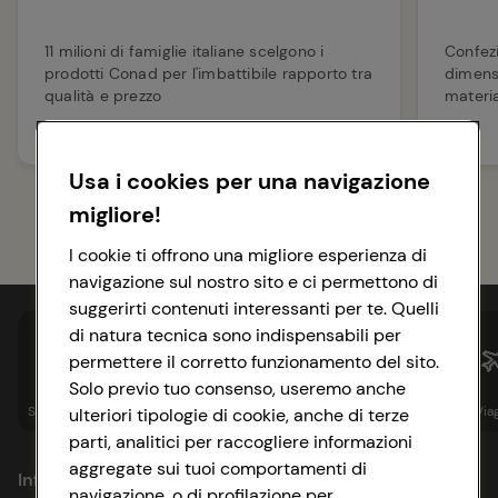
11 milioni di famiglie italiane scelgono i
Confezi
prodotti Conad per l'imbattibile rapporto tra
dimensi
qualità e prezzo
material
Usa i cookies per una navigazione
migliore!
I cookie ti offrono una migliore esperienza di
navigazione sul nostro sito e ci permettono di
suggerirti contenuti interessanti per te. Quelli
di natura tecnica sono indispensabili per
permettere il corretto funzionamento del sito.
Solo previo tuo consenso, useremo anche
Spesa online
Assicurazioni
Sapori&
Istituzionale
Via
ulteriori tipologie di cookie, anche di terze
parti, analitici per raccogliere informazioni
aggregate sui tuoi comportamenti di
Informazioni
navigazione, o di profilazione per