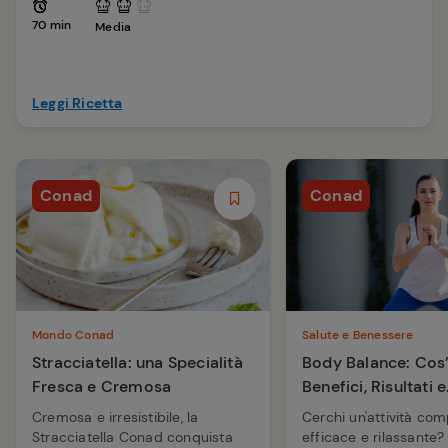
70 min
Media
Leggi Ricetta
Conad
Conad
Mondo Conad
Salute e Benessere
Stracciatella: una Specialità
Body Balance: Cos’
Fresca e Cremosa
Benefici, Risultati e
Differenze con Yoga 
Cremosa e irresistibile, la
Cerchi un'attività com
Stracciatella Conad conquista
efficace e rilassante?