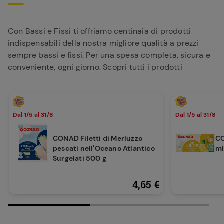
Con Bassi e Fissi ti offriamo centinaia di prodotti
indispensabili della nostra migliore qualità a prezzi
sempre bassi e fissi. Per una spesa completa, sicura e
conveniente, ogni giorno. Scopri tutti i prodotti
Dal 1/5 al 31/8
Dal 1/5 al 31/8
CONAD Filetti di Merluzzo
CO
pescati nell'Oceano Atlantico
m
Surgelati 500 g
4,65 €