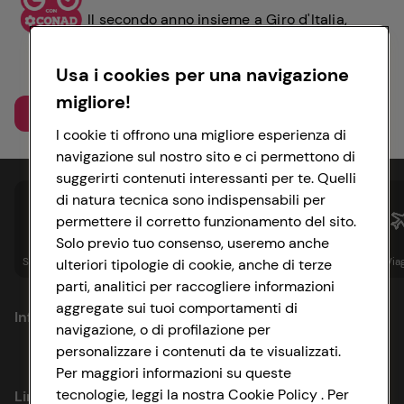
Il secondo anno insieme a Giro d'Italia,
all'insegna del benessere: abbiamo vissuto
momenti unici nei nostri negozi e sul
Usa i cookies per una navigazione
territorio, tappa dopo tappa.
migliore!
Scopri di più
I cookie ti offrono una migliore esperienza di
navigazione sul nostro sito e ci permettono di
suggerirti contenuti interessanti per te. Quelli
di natura tecnica sono indispensabili per
permettere il corretto funzionamento del sito.
Solo previo tuo consenso, useremo anche
Spesa online
Assicurazioni
Sapori&
Istituzionale
Via
ulteriori tipologie di cookie, anche di terze
parti, analitici per raccogliere informazioni
aggregate sui tuoi comportamenti di
Informazioni
navigazione, o di profilazione per
personalizzare i contenuti da te visualizzati.
Privacy Policy
Per maggiori informazioni su queste
tecnologie, leggi la nostra Cookie Policy . Per
Link utili