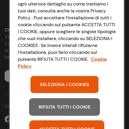
Cookie Policy
ogni ulteriore dettaglio su come trattiamo i
tuoi dati, consulta anche la nostra Privacy
Lavora con noi
Impostazioni Cookie
Policy . Puoi accettare l’installazione di tutti i
cookie cliccando sul pulsante ACCETTA TUTTI
Le cooperative
Accessibilità
CONAD SOCIETÀ COOPERATIVA
I COOKIE, oppure scegliere le singole tipologie
Via Michelino, 59 | 40127 BOLOGNA
che vuoi installare, cliccando su SELEZIONA I
News & Approfondimenti
D&I e Parità di Genere
Codice Fiscale e Registro Imprese
COOKIES . Se invece intendi rifiutarne
di Bologna 00865960157
l’installazione, puoi farlo cliccando sul
Richiami prodotto
Strategia Fiscale
PARTITA IVA 03320960374
pulsante RIFIUTA TUTTI I COOKIE.
Cookie
Policy
Whistleblowing
Servizio clienti
SELEZIONA I COOKIES
Seguici sui Social:
RIFIUTA TUTTI I COOKIE