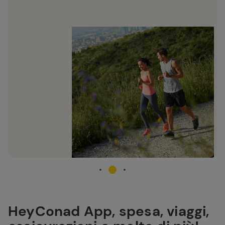
HeyConad App, spesa, viaggi,