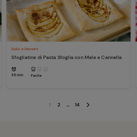
Dolci e Dessert
Sfogliatine di Pasta Sfoglia con Mele e Cannella
35 min
Facile
1
2
...
14