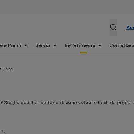
Ac
e e Premi
Servizi
Bene Insieme
Contattac
ci Veloci
? Sfoglia questo ricettario di
dolci veloci
e facili da prepar