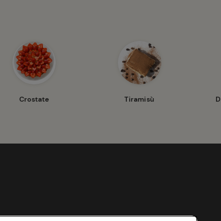
Crostate
Tiramisù
D