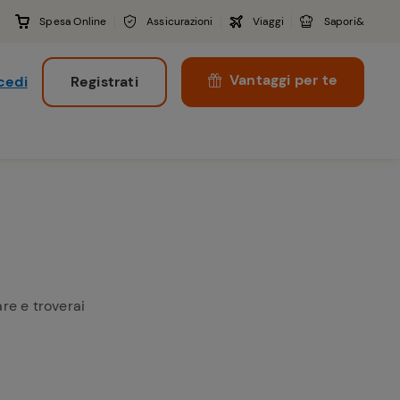
Spesa Online
Assicurazioni
Viaggi
Sapori&
Vantaggi per te
cedi
Registrati
i
are e troverai