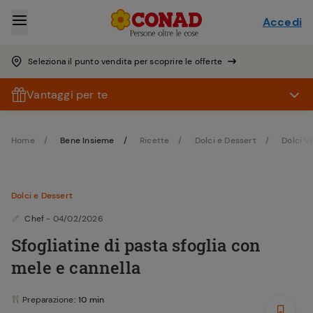
Accedi
Seleziona il punto vendita per scoprire le offerte
Vantaggi per te
Home
Bene Insieme
Ricette
Dolci e Dessert
Dolci V
Dolci e Dessert
Chef
- 04/02/2026
Sfogliatine di pasta sfoglia con
mele e cannella
Preparazione
: 10 min