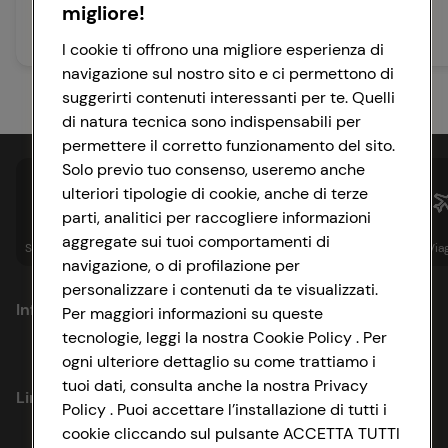
nocciole
migliore!
90 min
20 min
Media
Facile
I cookie ti offrono una migliore esperienza di
navigazione sul nostro sito e ci permettono di
suggerirti contenuti interessanti per te. Quelli
di natura tecnica sono indispensabili per
permettere il corretto funzionamento del sito.
Solo previo tuo consenso, useremo anche
ulteriori tipologie di cookie, anche di terze
parti, analitici per raccogliere informazioni
aggregate sui tuoi comportamenti di
Spesa online
Assicurazioni
Sapori&
Istituzionale
Via
navigazione, o di profilazione per
personalizzare i contenuti da te visualizzati.
Informazioni
Per maggiori informazioni su queste
tecnologie, leggi la nostra Cookie Policy . Per
ogni ulteriore dettaglio su come trattiamo i
Privacy Policy
tuoi dati, consulta anche la nostra Privacy
Link utili
Policy . Puoi accettare l’installazione di tutti i
Cookie Policy
cookie cliccando sul pulsante ACCETTA TUTTI