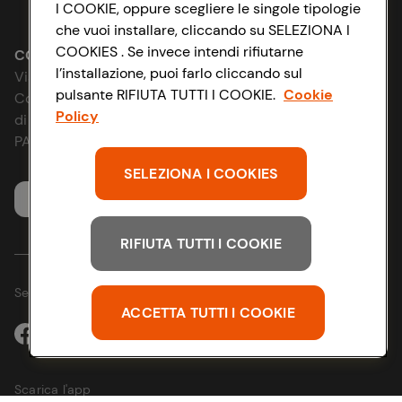
Lavora con noi
I COOKIE, oppure scegliere le singole tipologie
Impostazioni Cookie
che vuoi installare, cliccando su SELEZIONA I
Le cooperative
COOKIES . Se invece intendi rifiutarne
Accessibilità
CONAD SOCIETÀ COOPERATIVA
l’installazione, puoi farlo cliccando sul
Via Michelino, 59 | 40127 BOLOGNA
News & Approfondimenti
pulsante RIFIUTA TUTTI I COOKIE.
Cookie
D&I e Parità di Genere
Codice Fiscale e Registro Imprese
Policy
di Bologna 00865960157
Richiami prodotto
Strategia Fiscale
PARTITA IVA 03320960374
SELEZIONA I COOKIES
Whistleblowing
Servizio clienti
RIFIUTA TUTTI I COOKIE
Seguici sui Social:
ACCETTA TUTTI I COOKIE
Scarica l'app