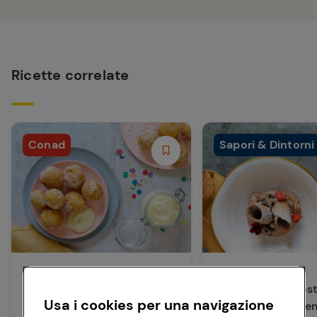
Ricette correlate
Conad
Sapori & Dintorni
Dolci e Dessert
Dolci e Dessert
Castagnole di carnevale con
Cannolo scompost
Usa i cookies per una navigazione
crema Chantilly
mascarpone e cre