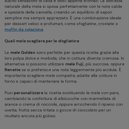
subito sensazioni di casa e dolci appena sfornati. La dolcezza
naturale della mela si sposa perfettamente con le note calde
e speziate della cannella, creando un equilibrio di sapori
semplice ma sempre apprezzato. È una combinazione ideale
per dessert veloci e profumati, come sfogliatine, crostate o
muffin da colazione
.
Quali mele scegliere per le sfogliatine
Le
mele Golden
sono perfette per questa ricetta grazie alla
loro polpa dolce e morbida, che in cottura diventa cremosa. In
alternativa si possono utilizzare
mele Fuji,
più succose, oppure
Renette
se si preferisce una nota leggermente più acidula. È
importante scegliere mele compatte, adatte alla cottura in
forno e capaci di mantenere la forma.
Puoi
personalizzare
la ricetta sostituendo le mele con pere,
cambiando la confettura di albicocche con marmellata di
arance o crema di nocciole, oppure arricchendo il ripieno con
uvetta, frutta secca tritata o gocce di cioccolato per un
risultato ancora più goloso.