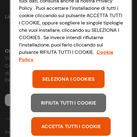
tuoi dati, consulta anche la nostra Privacy
Privacy Policy
Policy . Puoi accettare l’installazione di tutti i
cookie cliccando sul pulsante ACCETTA TUTTI
Link utili
Cookie Policy
I COOKIE, oppure scegliere le singole tipologie
che vuoi installare, cliccando su SELEZIONA I
Lavora con noi
Impostazioni Cookie
COOKIES . Se invece intendi rifiutarne
l’installazione, puoi farlo cliccando sul
Le cooperative
Accessibilità
CONAD SOCIETÀ COOPERATIVA
pulsante RIFIUTA TUTTI I COOKIE.
Cookie
Via Michelino, 59 | 40127 BOLOGNA
Policy
News & Approfondimenti
D&I e Parità di Genere
Codice Fiscale e Registro Imprese
di Bologna 00865960157
Richiami prodotto
SELEZIONA I COOKIES
Strategia Fiscale
PARTITA IVA 03320960374
Whistleblowing
Servizio clienti
RIFIUTA TUTTI I COOKIE
ACCETTA TUTTI I COOKIE
Seguici sui Social: