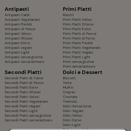
Antipasti
Primi Piatti
Antipasti Caldi
Risotti
Antipasti Vegetariani
Primi Piatti Veloci
Antipasti Freddi
Primi Piatti Sfiziosi
Antipasti di Pesce
Primi Piatti Estivi
Antipasti Veloci
Primi Piatti di Pesce
Antipasti Sfiziosi
Primi Piatti al Forno
Antipasti Estivi
Primi Piatti Freddi
Antipasti vegani
Primi Piatti Vegetariani
Antipasti Light
Primi Piatti Vegani
Antipasti senza glutine
Primi Piatti Light
Antipasti senza lattosio
Primi senza glutine
Primi senza lattosio
Secondi Piatti
Dolci e Dessert
Secondi Piatti di Carne
Biscotti
Secondi Piatti di Pesce
Torte
Secondi Piatti Estivi
Muffin
Secondi Piatti Sfiziosi
Crepes
Secondi Piatti Veloci
Crostate
Secondi Piatti Vegetariani
Tiramisù
Secondi Piatti Vegani
Dolci Senza Uova
Secondi Piatti Light
Dolci Vegani
Secondi Piatti senza glutine
Dolci Veloci
Secondi Piatti senza lattosio
Dolci Estivi
Dolci Light
Dolci senza latte