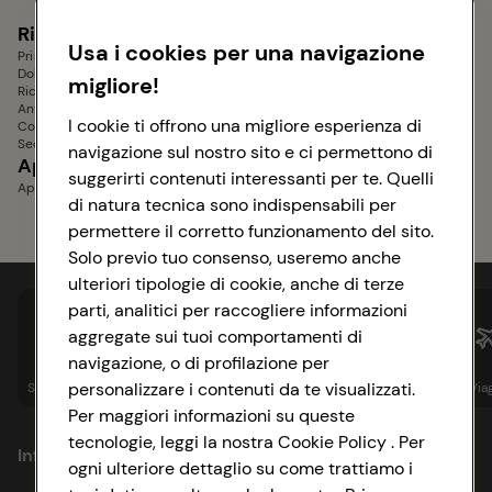
Dolci senza glutine
Ricette Bimby
Contorni
Usa i cookies per una navigazione
Primi Piatti Bimby
Contorni di Verdure
Dolci Bimby
Contorni Sfiziosi
migliore!
Ricette Dietetiche Bimby
Contorni Veloci
Antipasti Bimby
Contorni Estivi
I cookie ti offrono una migliore esperienza di
Contorni Bimby
Secondi Piatti Bimby
navigazione sul nostro sito e ci permettono di
Aperitivi e Stuzzichini
Piatti Unici
suggerirti contenuti interessanti per te. Quelli
Aperitivi senza glutine
di natura tecnica sono indispensabili per
permettere il corretto funzionamento del sito.
Solo previo tuo consenso, useremo anche
ulteriori tipologie di cookie, anche di terze
parti, analitici per raccogliere informazioni
aggregate sui tuoi comportamenti di
navigazione, o di profilazione per
personalizzare i contenuti da te visualizzati.
Spesa online
Assicurazioni
Sapori&
Istituzionale
Via
Per maggiori informazioni su queste
tecnologie, leggi la nostra Cookie Policy . Per
Informazioni
ogni ulteriore dettaglio su come trattiamo i