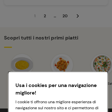
1
2
...
20
Scopri tutti i nostri primi piatti
Risotti
Primi Piatti Veloci
Primi Piatti Es
Usa i cookies per una navigazione
migliore!
I cookie ti offrono una migliore esperienza di
navigazione sul nostro sito e ci permettono di