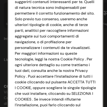
suggerirti contenuti interessanti per te. Quelli
di natura tecnica sono indispensabili per
permettere il corretto funzionamento del sito.
Solo previo tuo consenso, useremo anche
Spesa online
Assicurazioni
Sapori&
Istituzionale
Via
ulteriori tipologie di cookie, anche di terze
parti, analitici per raccogliere informazioni
aggregate sui tuoi comportamenti di
Informazioni
navigazione, o di profilazione per
personalizzare i contenuti da te visualizzati.
Privacy Policy
Per maggiori informazioni su queste
tecnologie, leggi la nostra Cookie Policy . Per
Link utili
Cookie Policy
ogni ulteriore dettaglio su come trattiamo i
tuoi dati, consulta anche la nostra Privacy
Lavora con noi
Impostazioni Cookie
Policy . Puoi accettare l’installazione di tutti i
cookie cliccando sul pulsante ACCETTA TUTTI
Le cooperative
Accessibilità
CONAD SOCIETÀ COOPERATIVA
I COOKIE, oppure scegliere le singole tipologie
Via Michelino, 59 | 40127 BOLOGNA
che vuoi installare, cliccando su SELEZIONA I
News & Approfondimenti
D&I e Parità di Genere
Codice Fiscale e Registro Imprese
COOKIES . Se invece intendi rifiutarne
di Bologna 00865960157
l’installazione, puoi farlo cliccando sul