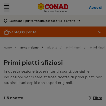
Accedi
Seleziona il punto vendita per scoprire le offerte
Vantaggi per te
Home
Bene Insieme
Ricette
Primi Piatti
Primi Piatti 
Primi piatti sfiziosi
In questa sezione troverai tanti spunti, consigli e
indicazioni per creare sfiziose ricette di primi piatti per
stupire i tuoi ospiti con sapori originali.
115 ricette
Filtra