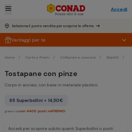
Accedi
Seleziona il punto vendita per scoprire le offerte
Vantaggi per te
Home
Carte e Premi
Collezioni e concorsi
Bialetti
T
Tostapane con pinze
Corpo in acciaio, con base in materiale plastico.
65 Superbollini + 14,50€
con 4400 punti miPREMIO
gratis con
Accedi per scoprire subito quanti Superbollini o punti