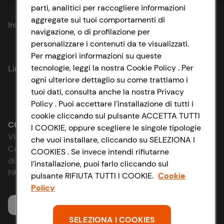
parti, analitici per raccogliere informazioni
aggregate sui tuoi comportamenti di
Informazioni
navigazione, o di profilazione per
personalizzare i contenuti da te visualizzati.
Privacy Policy
Per maggiori informazioni su queste
tecnologie, leggi la nostra Cookie Policy . Per
Link utili
Cookie Policy
ogni ulteriore dettaglio su come trattiamo i
tuoi dati, consulta anche la nostra Privacy
Lavora con noi
Impostazioni Cookie
Policy . Puoi accettare l’installazione di tutti i
cookie cliccando sul pulsante ACCETTA TUTTI
Le cooperative
Accessibilità
CONAD SOCIETÀ COOPERATIVA
I COOKIE, oppure scegliere le singole tipologie
Via Michelino, 59 | 40127 BOLOGNA
che vuoi installare, cliccando su SELEZIONA I
News & Approfondimenti
D&I e Parità di Genere
Codice Fiscale e Registro Imprese
COOKIES . Se invece intendi rifiutarne
di Bologna 00865960157
l’installazione, puoi farlo cliccando sul
Richiami prodotto
Strategia Fiscale
PARTITA IVA 03320960374
pulsante RIFIUTA TUTTI I COOKIE.
Cookie
Policy
Whistleblowing
Servizio clienti
SELEZIONA I COOKIES