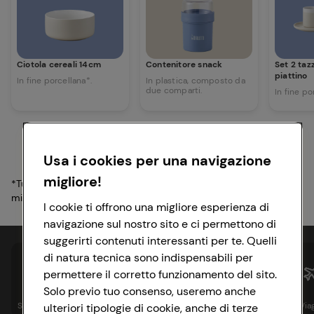
Ciotola cereali 14cm
Contenitore snack
Set 2 taz
piattino
In fine porcellana*.
In plastica, composto da
due comparti.
In fine po
Usa i cookies per una navigazione
migliore!
*Tutte le porcellane sono lavabili in lavastoviglie e utilizzabili in
microonde.
I cookie ti offrono una migliore esperienza di
navigazione sul nostro sito e ci permettono di
suggerirti contenuti interessanti per te. Quelli
di natura tecnica sono indispensabili per
permettere il corretto funzionamento del sito.
Solo previo tuo consenso, useremo anche
Spesa online
Assicurazioni
Sapori&
Istituzionale
Via
ulteriori tipologie di cookie, anche di terze