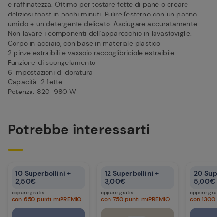
e raffinatezza. Ottimo per tostare fette di pane o creare
deliziosi toast in pochi minuti. Pulire l'esterno con un panno
umido e un detergente delicato. Asciugare accuratamente.
Non lavare i componenti dell'apparecchio in lavastoviglie.
Corpo in acciaio, con base in materiale plastico
2 pinze estraibili e vassoio raccoglibriciole estraibile
Funzione di scongelamento
6 impostazioni di doratura
Capacità: 2 fette
Potenza: 820-980 W
Potrebbe interessarti
10 Superbollini +
12 Superbollini +
20 Sup
2,50€
3,00€
5,00€
oppure gratis
oppure gratis
oppure gra
con 650 punti miPREMIO
con 750 punti miPREMIO
con 1300