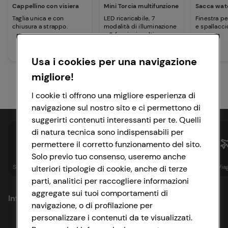
Cappellino con visiera
Mini Torcia multifunzione
Sacca wat
Taglia unica e con
LED ricaricabile, 7
Finestra p
chiusura a strappo.
modalità di illuminazione
e spallacci
e 6 funzioni multiuso.
Usa i cookies per una navigazione
migliore!
I cookie ti offrono una migliore esperienza di
navigazione sul nostro sito e ci permettono di
suggerirti contenuti interessanti per te. Quelli
di natura tecnica sono indispensabili per
permettere il corretto funzionamento del sito.
Solo previo tuo consenso, useremo anche
Spesa online
Assicurazioni
Sapori&
Istituzionale
Via
ulteriori tipologie di cookie, anche di terze
parti, analitici per raccogliere informazioni
aggregate sui tuoi comportamenti di
Informazioni
navigazione, o di profilazione per
personalizzare i contenuti da te visualizzati.
Privacy Policy