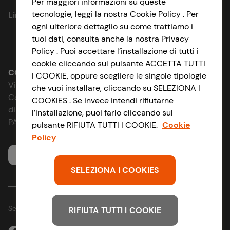
Per maggiori informazioni su queste
tecnologie, leggi la nostra Cookie Policy . Per
Link utili
Cookie Policy
ogni ulteriore dettaglio su come trattiamo i
tuoi dati, consulta anche la nostra Privacy
Lavora con noi
Impostazioni Cookie
Policy . Puoi accettare l’installazione di tutti i
cookie cliccando sul pulsante ACCETTA TUTTI
Le cooperative
Accessibilità
CONAD SOCIETÀ COOPERATIVA
I COOKIE, oppure scegliere le singole tipologie
Via Michelino, 59 | 40127 BOLOGNA
che vuoi installare, cliccando su SELEZIONA I
News & Approfondimenti
D&I e Parità di Genere
Codice Fiscale e Registro Imprese
COOKIES . Se invece intendi rifiutarne
di Bologna 00865960157
l’installazione, puoi farlo cliccando sul
Richiami prodotto
Strategia Fiscale
PARTITA IVA 03320960374
pulsante RIFIUTA TUTTI I COOKIE.
Cookie
Policy
Whistleblowing
Servizio clienti
SELEZIONA I COOKIES
Seguici sui Social:
RIFIUTA TUTTI I COOKIE