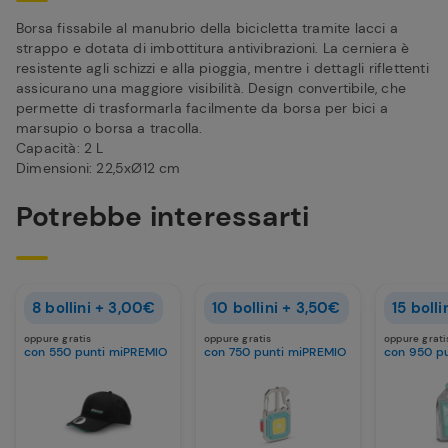
Borsa fissabile al manubrio della bicicletta tramite lacci a
strappo e dotata di imbottitura antivibrazioni. La cerniera è
resistente agli schizzi e alla pioggia, mentre i dettagli riflettenti
assicurano una maggiore visibilità. Design convertibile, che
permette di trasformarla facilmente da borsa per bici a
marsupio o borsa a tracolla.
Capacità: 2 L
Dimensioni: 22,5xØ12 cm
Potrebbe interessarti
8 bollini + 3,00€
10 bollini + 3,50€
15 boll
oppure gratis
oppure gratis
oppure grati
con 550 punti miPREMIO
con 750 punti miPREMIO
con 950 p