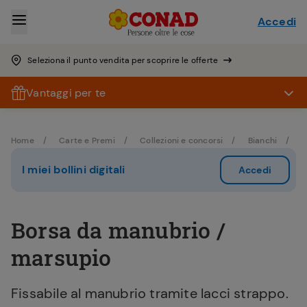
Accedi
Seleziona il punto vendita per scoprire le offerte
Vantaggi per te
Home
Carte e Premi
Collezioni e concorsi
Bianchi
B
I miei bollini digitali
Accedi
Borsa da manubrio /
marsupio
Fissabile al manubrio tramite lacci strappo.