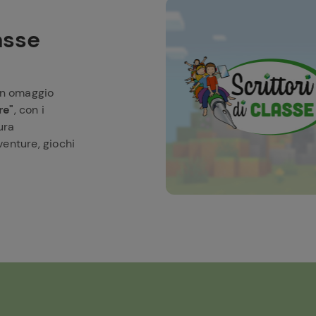
lasse
in omaggio
re"
, con i
ura
venture, giochi