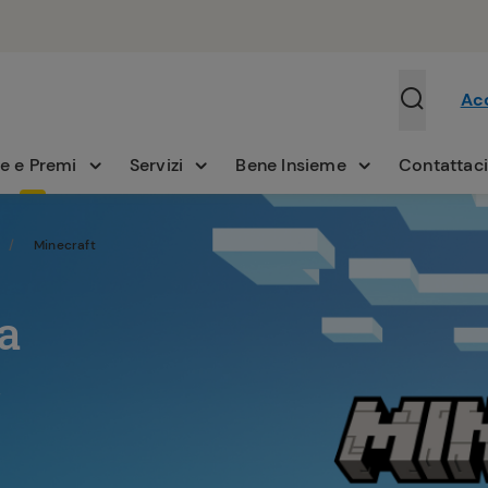
Ac
e e Premi
Servizi
Bene Insieme
Contattac
Minecraft
a
,