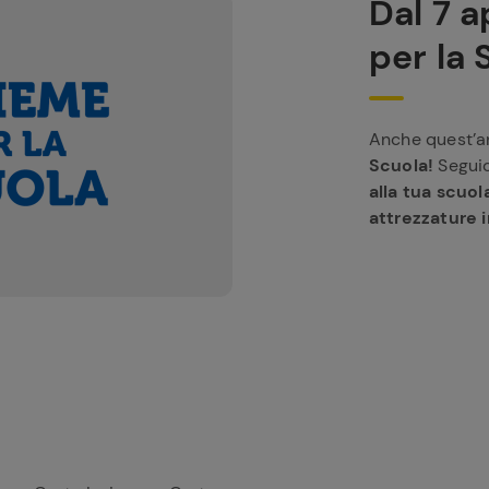
Dal 7 a
per la 
Anche quest’an
Scuola!
Seguic
alla tua scuol
attrezzature 