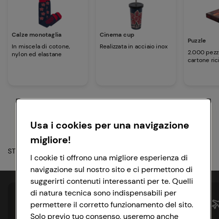
Calze monotaglia
Cinema cup
Puzzle
In miscela di cotone,
Realizzata in acciaio inox
2.000 pezzi 
nylon ed elastane
cartone ric
Usa i cookies per una navigazione
migliore!
STRANGER THINGS™/© Netflix. Used with permission.
I cookie ti offrono una migliore esperienza di
navigazione sul nostro sito e ci permettono di
suggerirti contenuti interessanti per te. Quelli
di natura tecnica sono indispensabili per
permettere il corretto funzionamento del sito.
Solo previo tuo consenso, useremo anche