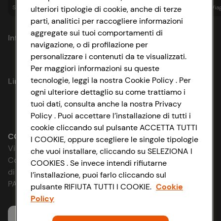
Spesa online
Assicurazioni
Sapori&
Istituzionale
Via
ulteriori tipologie di cookie, anche di terze
parti, analitici per raccogliere informazioni
aggregate sui tuoi comportamenti di
Informazioni
navigazione, o di profilazione per
personalizzare i contenuti da te visualizzati.
Privacy Policy
Per maggiori informazioni su queste
tecnologie, leggi la nostra Cookie Policy . Per
Link utili
Cookie Policy
ogni ulteriore dettaglio su come trattiamo i
tuoi dati, consulta anche la nostra Privacy
Lavora con noi
Impostazioni Cookie
Policy . Puoi accettare l’installazione di tutti i
cookie cliccando sul pulsante ACCETTA TUTTI
Le cooperative
Accessibilità
CONAD SOCIETÀ COOPERATIVA
I COOKIE, oppure scegliere le singole tipologie
Via Michelino, 59 | 40127 BOLOGNA
che vuoi installare, cliccando su SELEZIONA I
News & Approfondimenti
D&I e Parità di Genere
Codice Fiscale e Registro Imprese
COOKIES . Se invece intendi rifiutarne
di Bologna 00865960157
l’installazione, puoi farlo cliccando sul
Richiami prodotto
Strategia Fiscale
PARTITA IVA 03320960374
pulsante RIFIUTA TUTTI I COOKIE.
Cookie
Policy
Whistleblowing
Servizio clienti