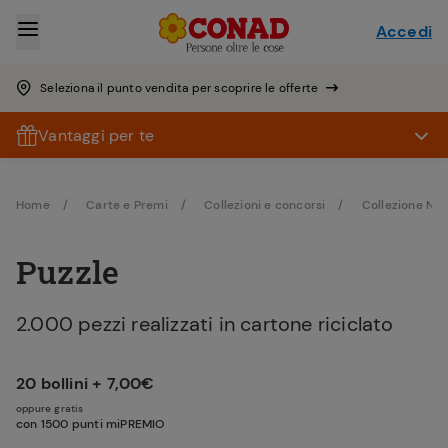
Accedi
Seleziona il punto vendita per scoprire le offerte
Vantaggi per te
Home
Carte e Premi
Collezioni e concorsi
Collezione Netf
Puzzle
2.000 pezzi realizzati in cartone riciclato
20 bollini + 7,00€
oppure gratis
con 1500 punti miPREMIO