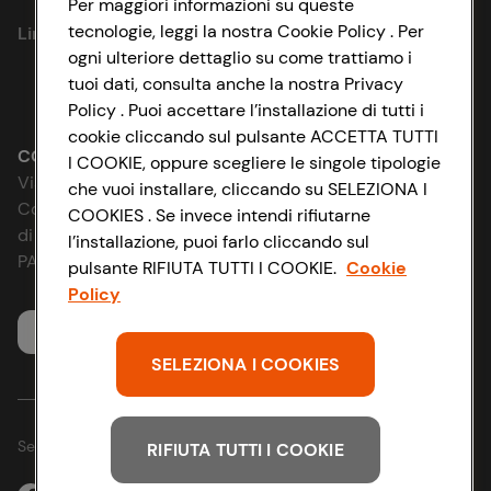
Per maggiori informazioni su queste
tecnologie, leggi la nostra Cookie Policy . Per
Link utili
Cookie Policy
ogni ulteriore dettaglio su come trattiamo i
tuoi dati, consulta anche la nostra Privacy
Lavora con noi
Impostazioni Cookie
Policy . Puoi accettare l’installazione di tutti i
cookie cliccando sul pulsante ACCETTA TUTTI
Le cooperative
Accessibilità
CONAD SOCIETÀ COOPERATIVA
I COOKIE, oppure scegliere le singole tipologie
Via Michelino, 59 | 40127 BOLOGNA
che vuoi installare, cliccando su SELEZIONA I
News & Approfondimenti
D&I e Parità di Genere
Codice Fiscale e Registro Imprese
COOKIES . Se invece intendi rifiutarne
di Bologna 00865960157
l’installazione, puoi farlo cliccando sul
Richiami prodotto
Strategia Fiscale
PARTITA IVA 03320960374
pulsante RIFIUTA TUTTI I COOKIE.
Cookie
Policy
Whistleblowing
Servizio clienti
SELEZIONA I COOKIES
Seguici sui Social:
RIFIUTA TUTTI I COOKIE