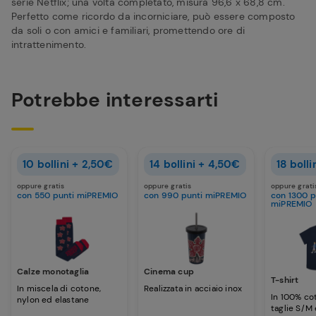
serie Netflix; una volta completato, misura 96,6 x 68,8 cm.
Perfetto come ricordo da incorniciare, può essere composto
da soli o con amici e familiari, promettendo ore di
intrattenimento.
Potrebbe interessarti
10 bollini + 2,50€
14 bollini + 4,50€
18 boll
oppure gratis
oppure gratis
oppure grati
con 550 punti miPREMIO
con 990 punti miPREMIO
con 1300 p
miPREMIO
Calze monotaglia
Cinema cup
T-shirt
In miscela di cotone,
Realizzata in acciaio inox
In 100% co
nylon ed elastane
taglie S/M 