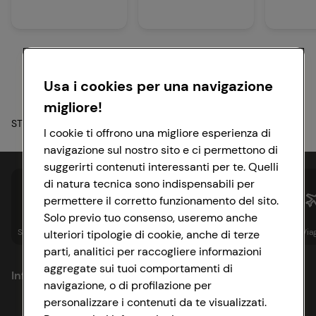
Usa i cookies per una navigazione
migliore!
STRANGER THINGS™/© Netflix. Used with permission.
I cookie ti offrono una migliore esperienza di
navigazione sul nostro sito e ci permettono di
suggerirti contenuti interessanti per te. Quelli
di natura tecnica sono indispensabili per
permettere il corretto funzionamento del sito.
Solo previo tuo consenso, useremo anche
Spesa online
Assicurazioni
Sapori&
Istituzionale
Via
ulteriori tipologie di cookie, anche di terze
parti, analitici per raccogliere informazioni
aggregate sui tuoi comportamenti di
Informazioni
navigazione, o di profilazione per
personalizzare i contenuti da te visualizzati.
Privacy Policy