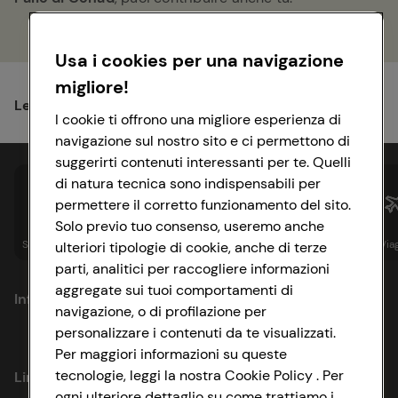
Usa i cookies per una navigazione
migliore!
Leggi il
Regolamento
del Concorso.
I cookie ti offrono una migliore esperienza di
navigazione sul nostro sito e ci permettono di
suggerirti contenuti interessanti per te. Quelli
di natura tecnica sono indispensabili per
permettere il corretto funzionamento del sito.
Solo previo tuo consenso, useremo anche
Spesa online
Assicurazioni
Sapori&
Istituzionale
Via
ulteriori tipologie di cookie, anche di terze
parti, analitici per raccogliere informazioni
aggregate sui tuoi comportamenti di
Informazioni
navigazione, o di profilazione per
personalizzare i contenuti da te visualizzati.
Privacy Policy
Per maggiori informazioni su queste
tecnologie, leggi la nostra Cookie Policy . Per
Link utili
Cookie Policy
ogni ulteriore dettaglio su come trattiamo i