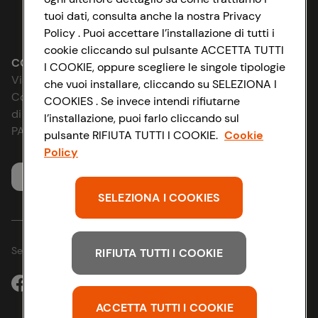
tuoi dati, consulta anche la nostra Privacy
Lavora con noi
Impostazioni Cookie
Policy . Puoi accettare l’installazione di tutti i
cookie cliccando sul pulsante ACCETTA TUTTI
Le cooperative
Accessibilità
CONAD SOCIETÀ COOPERATIVA
I COOKIE, oppure scegliere le singole tipologie
Via Michelino, 59 | 40127 BOLOGNA
che vuoi installare, cliccando su SELEZIONA I
News & Approfondimenti
D&I e Parità di Genere
Codice Fiscale e Registro Imprese
COOKIES . Se invece intendi rifiutarne
di Bologna 00865960157
l’installazione, puoi farlo cliccando sul
Richiami prodotto
Strategia Fiscale
PARTITA IVA 03320960374
pulsante RIFIUTA TUTTI I COOKIE.
Cookie
Policy
Whistleblowing
Servizio clienti
SELEZIONA I COOKIES
Seguici sui Social:
RIFIUTA TUTTI I COOKIE
ACCETTA TUTTI I COOKIE