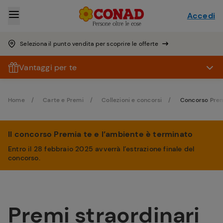
Accedi
Seleziona il punto vendita per scoprire le offerte
Vantaggi per te
Home
Carte e Premi
Collezioni e concorsi
Concorso Premi
Il concorso Premia te e l’ambiente è terminato
Entro il 28 febbraio 2025 avverrà l’estrazione finale del
concorso.
Premi straordinari