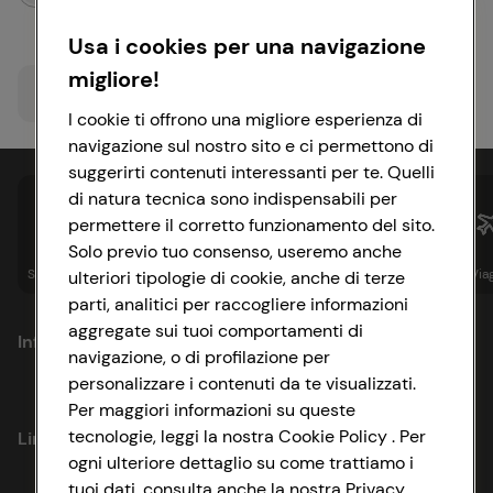
Usa i cookies per una navigazione
migliore!
Procedi con posizione
I cookie ti offrono una migliore esperienza di
navigazione sul nostro sito e ci permettono di
suggerirti contenuti interessanti per te. Quelli
di natura tecnica sono indispensabili per
permettere il corretto funzionamento del sito.
Solo previo tuo consenso, useremo anche
Spesa online
Assicurazioni
Sapori&
Istituzionale
Via
ulteriori tipologie di cookie, anche di terze
parti, analitici per raccogliere informazioni
aggregate sui tuoi comportamenti di
Informazioni
navigazione, o di profilazione per
personalizzare i contenuti da te visualizzati.
Privacy Policy
Per maggiori informazioni su queste
tecnologie, leggi la nostra Cookie Policy . Per
Link utili
Cookie Policy
ogni ulteriore dettaglio su come trattiamo i
tuoi dati, consulta anche la nostra Privacy