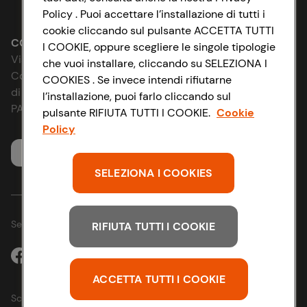
Lavora con noi
Impostazioni Cookie
Policy . Puoi accettare l’installazione di tutti i
cookie cliccando sul pulsante ACCETTA TUTTI
Le cooperative
Accessibilità
CONAD SOCIETÀ COOPERATIVA
I COOKIE, oppure scegliere le singole tipologie
Via Michelino, 59 | 40127 BOLOGNA
che vuoi installare, cliccando su SELEZIONA I
News & Approfondimenti
D&I e Parità di Genere
Codice Fiscale e Registro Imprese
COOKIES . Se invece intendi rifiutarne
di Bologna 00865960157
l’installazione, puoi farlo cliccando sul
Richiami prodotto
Strategia Fiscale
PARTITA IVA 03320960374
pulsante RIFIUTA TUTTI I COOKIE.
Cookie
Policy
Whistleblowing
Servizio clienti
SELEZIONA I COOKIES
Seguici sui Social:
RIFIUTA TUTTI I COOKIE
ACCETTA TUTTI I COOKIE
Scarica l'app