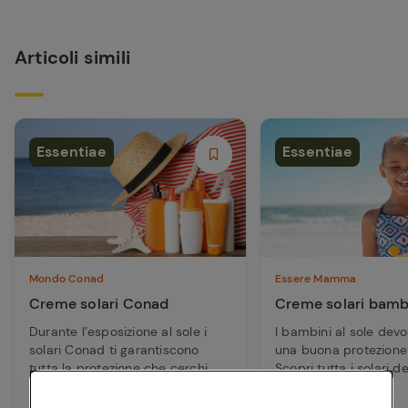
Articoli simili
Essentiae
Essentiae
Mondo Conad
Essere Mamma
Creme solari Conad
Creme solari bamb
Durante l’esposizione al sole i
I bambini al sole dev
solari Conad ti garantiscono
una buona protezione 
tutta la protezione che cerchi.
Scopri tutta i solari de
Scopri ...
Bimbi ...