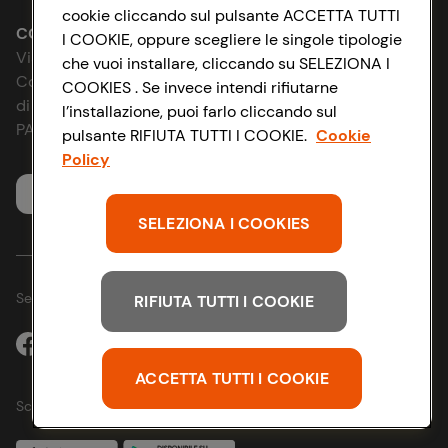
cookie cliccando sul pulsante ACCETTA TUTTI
Le cooperative
Accessibilità
CONAD SOCIETÀ COOPERATIVA
I COOKIE, oppure scegliere le singole tipologie
Via Michelino, 59 | 40127 BOLOGNA
che vuoi installare, cliccando su SELEZIONA I
News & Approfondimenti
D&I e Parità di Genere
Codice Fiscale e Registro Imprese
COOKIES . Se invece intendi rifiutarne
di Bologna 00865960157
l’installazione, puoi farlo cliccando sul
Richiami prodotto
Strategia Fiscale
PARTITA IVA 03320960374
pulsante RIFIUTA TUTTI I COOKIE.
Cookie
Policy
Whistleblowing
Servizio clienti
SELEZIONA I COOKIES
Seguici sui Social:
RIFIUTA TUTTI I COOKIE
ACCETTA TUTTI I COOKIE
Scarica l'app