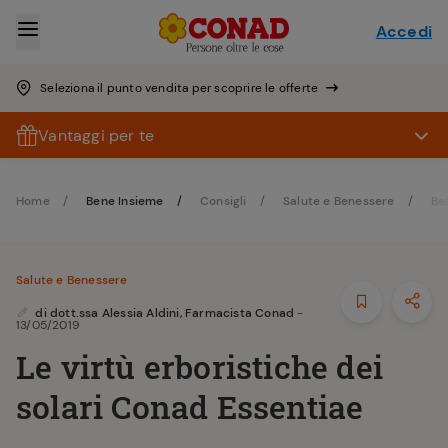
Accedi
Seleziona il punto vendita per scoprire le offerte
Vantaggi per te
Home
Bene Insieme
Consigli
Salute e Benessere
Be
Salute e Benessere
di
dott.ssa Alessia Aldini, Farmacista Conad
-
13/05/2019
Le virtù erboristiche dei
solari Conad Essentiae