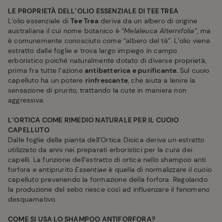
LE PROPRIETÀ DELL’OLIO ESSENZIALE DI TEE TREA
L’olio essenziale di
Tee Trea
deriva da un albero di origine
australiana il cui nome botanico è “
Melaleuca Alternifolia
”, ma
è comunemente conosciuto come “albero del tè”. L’olio viene
estratto dalle foglie e trova largo impiego in campo
erboristico poiché naturalmente dotato di diverse proprietà,
prima fra tutte l’azione
antibatterica e purificante.
Sul cuoio
capelluto ha un potere
rinfrescante
, che aiuta a lenire la
sensazione di prurito, trattando la cute in maniera non
aggressiva.
L’ORTICA COME RIMEDIO NATURALE PER IL CUOIO
CAPELLUTO
Dalle foglie della pianta dell’Ortica Dioica deriva un estratto
utilizzato da anni nei preparati erboristici per la cura dei
capelli. La funzione dell’estratto di ortica nello shampoo anti
forfora e antiprurito
Essentiae
è quella di normalizzare il cuoio
capelluto prevenendo la formazione della forfora. Regolando
la produzione del sebo riesce così ad influenzare il fenomeno
desquamativo.
COME SI USA LO SHAMPOO ANTIFORFORA?