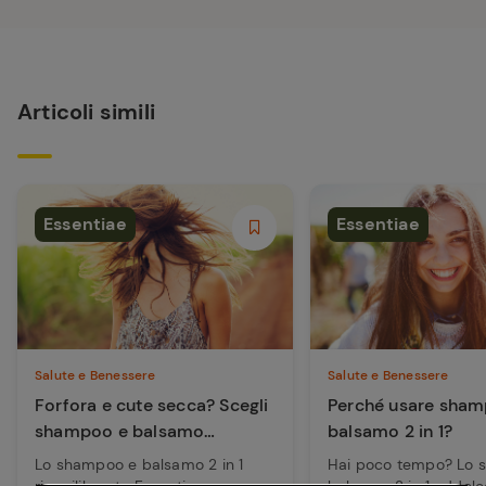
Articoli simili
Essentiae
Essentiae
Salute e Benessere
Salute e Benessere
Forfora e cute secca? Scegli
Perché usare sham
shampoo e balsamo
balsamo 2 in 1?
riequilib...
Lo shampoo e balsamo 2 in 1
Hai poco tempo? Lo 