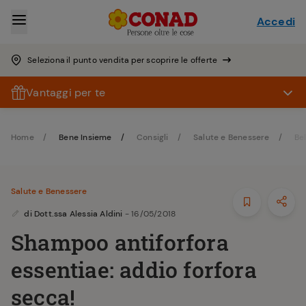
Accedi
Seleziona il punto vendita per scoprire le offerte
Vantaggi per te
Home
Bene Insieme
Consigli
Salute e Benessere
Be
Salute e Benessere
di
Dott.ssa Alessia Aldini
- 16/05/2018
Shampoo antiforfora
essentiae: addio forfora
secca!