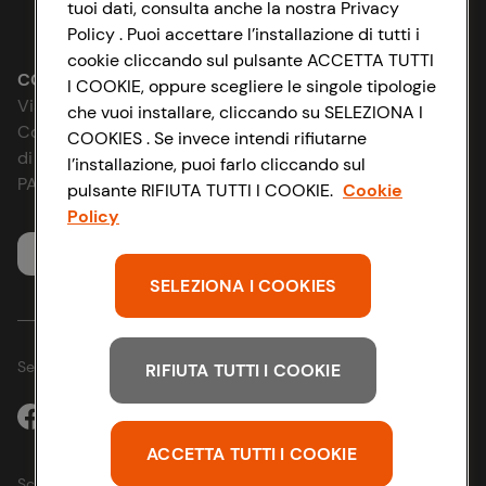
tuoi dati, consulta anche la nostra Privacy
Lavora con noi
Impostazioni Cookie
Policy . Puoi accettare l’installazione di tutti i
cookie cliccando sul pulsante ACCETTA TUTTI
Le cooperative
Accessibilità
CONAD SOCIETÀ COOPERATIVA
I COOKIE, oppure scegliere le singole tipologie
Via Michelino, 59 | 40127 BOLOGNA
che vuoi installare, cliccando su SELEZIONA I
News & Approfondimenti
D&I e Parità di Genere
Codice Fiscale e Registro Imprese
COOKIES . Se invece intendi rifiutarne
di Bologna 00865960157
l’installazione, puoi farlo cliccando sul
Richiami prodotto
Strategia Fiscale
PARTITA IVA 03320960374
pulsante RIFIUTA TUTTI I COOKIE.
Cookie
Policy
Whistleblowing
Servizio clienti
SELEZIONA I COOKIES
Seguici sui Social:
RIFIUTA TUTTI I COOKIE
ACCETTA TUTTI I COOKIE
Scarica l'app