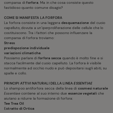
comparsa di
forfora
. Ma in che cosa consiste questo
fastidioso quanto comune disagio?
COME SI MANIFESTA LA FORFORA
La forfora consiste in una leggera
desquamazione
del cuoio
capelluto, dovuta a un’iperproliferazione delle cellule che lo
costituiscono. Tra i fattori che possono influenzare la
comparsa di forfora troviamo:
Stress
predispozione individuale
variazioni climatiche
.
Possiamo parlare di
forfora secca
quando è molto fine e si
stacca facilmente dal cuoio capelluto. La forfora è visibile
normalmente ad occhio nudo e può depositarsi sugli abiti, su
spalle e collo.
PRINCIPI ATTIVI NATURALI DELLA LINEA
ESSENTIAE
Lo shampoo antiforfora secca della linea di
cosmesi naturale
Essentiae
contiene al suo interno due
essenze vegetali
che
aiutano a ridurre la formazione di forfora:
Tee Trea Oil
E
stratto di Ortica