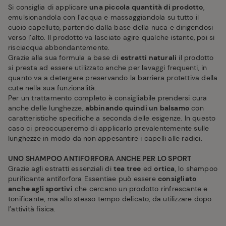
Si consiglia di applicare
una piccola quantità di prodotto
,
emulsionandola con l’acqua e massaggiandola su tutto il
cuoio capelluto, partendo dalla base della nuca e dirigendosi
verso l’alto. Il prodotto va lasciato agire qualche istante, poi si
risciacqua abbondantemente.
Grazie alla sua formula a base di
estratti naturali
il prodotto
si presta ad essere utilizzato anche per lavaggi frequenti, in
quanto va a detergere preservando la barriera protettiva della
cute nella sua funzionalità.
Per un trattamento completo è consigliabile prendersi cura
anche delle lunghezze,
abbinando quindi un balsamo
con
caratteristiche specifiche a seconda delle esigenze. In questo
caso ci preoccuperemo di applicarlo prevalentemente sulle
lunghezze in modo da non appesantire i capelli alle radici.
UNO SHAMPOO ANTIFORFORA ANCHE PER LO SPORT
Grazie agli estratti essenziali di
tea tree
ed
ortica
, lo shampoo
purificante antiforfora Essentiae può essere
consigliato
anche agli sportivi
che cercano un prodotto rinfrescante e
tonificante, ma allo stesso tempo delicato, da utilizzare dopo
l’attività fisica.