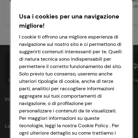
riequilibrante Essentiae con
balsamo 2 in 1 addol
estratti di betulla bianca e
Essentiae con camomi
peonia riduce ...
moringa oleifera, r...
Usa i cookies per una navigazione
Leggi articolo
Leggi articolo
migliore!
I cookie ti offrono una migliore esperienza di
navigazione sul nostro sito e ci permettono di
suggerirti contenuti interessanti per te. Quelli
di natura tecnica sono indispensabili per
permettere il corretto funzionamento del sito.
Solo previo tuo consenso, useremo anche
Spesa online
Assicurazioni
Sapori&
Istituzionale
Via
ulteriori tipologie di cookie, anche di terze
parti, analitici per raccogliere informazioni
aggregate sui tuoi comportamenti di
Informazioni
navigazione, o di profilazione per
personalizzare i contenuti da te visualizzati.
Privacy Policy
Per maggiori informazioni su queste
tecnologie, leggi la nostra Cookie Policy . Per
Link utili
Cookie Policy
ogni ulteriore dettaglio su come trattiamo i