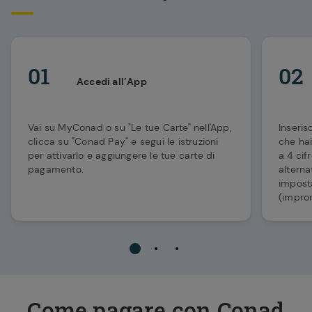
01
02
Accedi all’App
Vai su MyConad o su "Le tue Carte" nell'App,
Inseris
clicca su "Conad Pay" e segui le istruzioni
che hai
per attivarlo e aggiungere le tue carte di
a 4 cif
pagamento.
alterna
impost
(impron
Come pagare con Conad