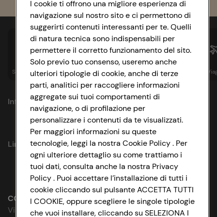
I cookie ti offrono una migliore esperienza di
navigazione sul nostro sito e ci permettono di
suggerirti contenuti interessanti per te. Quelli
di natura tecnica sono indispensabili per
permettere il corretto funzionamento del sito.
Solo previo tuo consenso, useremo anche
Spesa online
Assicurazioni
Sapori&
Istituzionale
Via
ulteriori tipologie di cookie, anche di terze
parti, analitici per raccogliere informazioni
aggregate sui tuoi comportamenti di
Informazioni
navigazione, o di profilazione per
personalizzare i contenuti da te visualizzati.
Privacy Policy
Per maggiori informazioni su queste
tecnologie, leggi la nostra Cookie Policy . Per
Link utili
Cookie Policy
ogni ulteriore dettaglio su come trattiamo i
tuoi dati, consulta anche la nostra Privacy
Lavora con noi
Impostazioni Cookie
Policy . Puoi accettare l’installazione di tutti i
cookie cliccando sul pulsante ACCETTA TUTTI
Le cooperative
Accessibilità
CONAD SOCIETÀ COOPERATIVA
I COOKIE, oppure scegliere le singole tipologie
Via Michelino, 59 | 40127 BOLOGNA
che vuoi installare, cliccando su SELEZIONA I