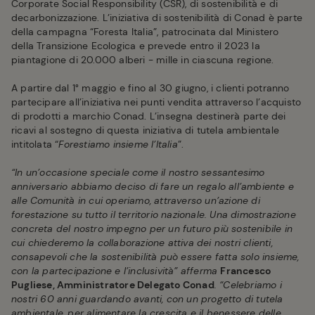
Corporate Social Responsibility (CSR), di sostenibilità e di
decarbonizzazione. L’iniziativa di sostenibilità di Conad è parte
della campagna “Foresta Italia”, patrocinata dal Ministero
della Transizione Ecologica e prevede entro il 2023 la
piantagione di 20.000 alberi - mille in ciascuna regione.
A partire dal 1° maggio e fino al 30 giugno, i clienti potranno
partecipare all’iniziativa nei punti vendita attraverso l’acquisto
di prodotti a marchio Conad. L’insegna destinerà parte dei
ricavi al sostegno di questa iniziativa di tutela ambientale
intitolata “
Forestiamo insieme l’Italia
”.
“In un’occasione speciale come il nostro sessantesimo
anniversario abbiamo deciso di fare un regalo all’ambiente e
alle Comunità in cui operiamo, attraverso un’azione di
forestazione su tutto il territorio nazionale. Una dimostrazione
concreta del nostro impegno per un futuro più sostenibile in
cui chiederemo la collaborazione attiva dei nostri clienti,
consapevoli che la sostenibilità può essere fatta solo insieme,
con la partecipazione e l’inclusività” afferma
Francesco
Pugliese, Amministratore Delegato Conad
. “Celebriamo i
nostri 60 anni guardando avanti, con un progetto di tutela
ambientale, per alimentare la crescita e il benessere delle