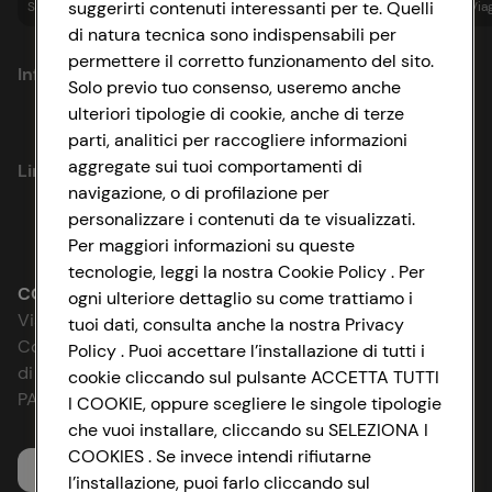
suggerirti contenuti interessanti per te. Quelli
Spesa online
Assicurazioni
Sapori&
Istituzionale
Via
di natura tecnica sono indispensabili per
permettere il corretto funzionamento del sito.
Informazioni
Solo previo tuo consenso, useremo anche
ulteriori tipologie di cookie, anche di terze
Privacy Policy
parti, analitici per raccogliere informazioni
aggregate sui tuoi comportamenti di
Link utili
Cookie Policy
navigazione, o di profilazione per
personalizzare i contenuti da te visualizzati.
Lavora con noi
Impostazioni Cookie
Per maggiori informazioni su queste
tecnologie, leggi la nostra Cookie Policy . Per
Le cooperative
Accessibilità
CONAD SOCIETÀ COOPERATIVA
ogni ulteriore dettaglio su come trattiamo i
Via Michelino, 59 | 40127 BOLOGNA
tuoi dati, consulta anche la nostra Privacy
News & Approfondimenti
D&I e Parità di Genere
Codice Fiscale e Registro Imprese
Policy . Puoi accettare l’installazione di tutti i
di Bologna 00865960157
cookie cliccando sul pulsante ACCETTA TUTTI
Richiami prodotto
Strategia Fiscale
PARTITA IVA 03320960374
I COOKIE, oppure scegliere le singole tipologie
che vuoi installare, cliccando su SELEZIONA I
Whistleblowing
COOKIES . Se invece intendi rifiutarne
Servizio clienti
l’installazione, puoi farlo cliccando sul