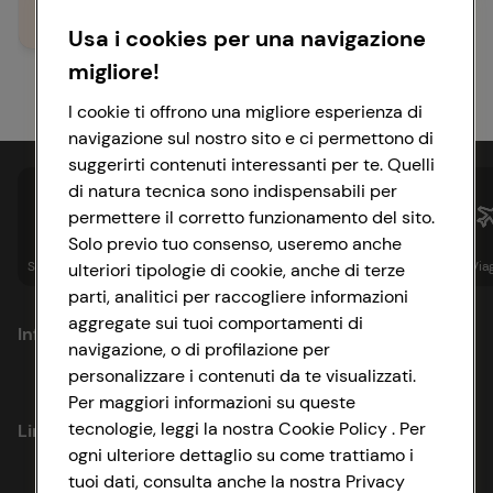
Leggi richiamo
Usa i cookies per una navigazione
migliore!
I cookie ti offrono una migliore esperienza di
navigazione sul nostro sito e ci permettono di
suggerirti contenuti interessanti per te. Quelli
di natura tecnica sono indispensabili per
permettere il corretto funzionamento del sito.
Solo previo tuo consenso, useremo anche
Spesa online
Assicurazioni
Sapori&
Istituzionale
Via
ulteriori tipologie di cookie, anche di terze
parti, analitici per raccogliere informazioni
aggregate sui tuoi comportamenti di
Informazioni
navigazione, o di profilazione per
personalizzare i contenuti da te visualizzati.
Privacy Policy
Per maggiori informazioni su queste
tecnologie, leggi la nostra Cookie Policy . Per
Link utili
Cookie Policy
ogni ulteriore dettaglio su come trattiamo i
tuoi dati, consulta anche la nostra Privacy
Lavora con noi