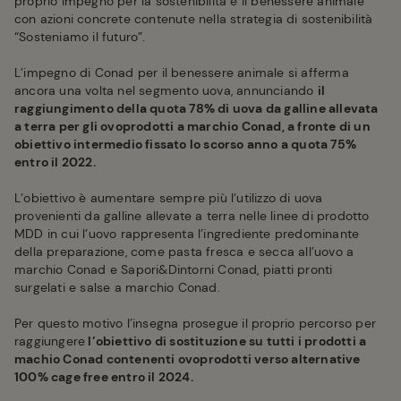
proprio impegno per la sostenibilità e il benessere animale
con azioni concrete contenute nella strategia di sostenibilità
“Sosteniamo il futuro”.
L’impegno di Conad per il benessere animale si afferma
ancora una volta nel segmento uova, annunciando
il
raggiungimento della quota 78% di uova da galline allevata
a terra per gli ovoprodotti a marchio Conad, a fronte di un
obiettivo intermedio fissato lo scorso anno a quota 75%
entro il 2022.
L’obiettivo è aumentare sempre più l’utilizzo di uova
provenienti da galline allevate a terra nelle linee di prodotto
MDD in cui l’uovo rappresenta l’ingrediente predominante
della preparazione, come pasta fresca e secca all’uovo a
marchio Conad e Sapori&Dintorni Conad, piatti pronti
surgelati e salse a marchio Conad.
Per questo motivo l’insegna prosegue il proprio percorso per
raggiungere
l’obiettivo di sostituzione su tutti i prodotti a
machio Conad contenenti ovoprodotti verso alternative
100% cage free entro il 2024.