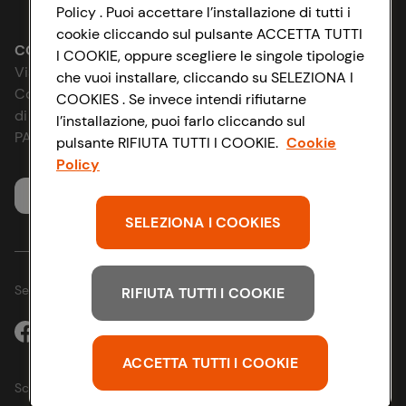
Impostazioni Cookie
Policy . Puoi accettare l’installazione di tutti i
cookie cliccando sul pulsante ACCETTA TUTTI
Le cooperative
Accessibilità
CONAD SOCIETÀ COOPERATIVA
I COOKIE, oppure scegliere le singole tipologie
Via Michelino, 59 | 40127 BOLOGNA
che vuoi installare, cliccando su SELEZIONA I
News & Approfondimenti
D&I e Parità di Genere
Codice Fiscale e Registro Imprese
COOKIES . Se invece intendi rifiutarne
di Bologna 00865960157
l’installazione, puoi farlo cliccando sul
Richiami prodotto
Strategia Fiscale
PARTITA IVA 03320960374
pulsante RIFIUTA TUTTI I COOKIE.
Cookie
Policy
Whistleblowing
Servizio clienti
SELEZIONA I COOKIES
Seguici sui Social:
RIFIUTA TUTTI I COOKIE
ACCETTA TUTTI I COOKIE
Scarica l'app