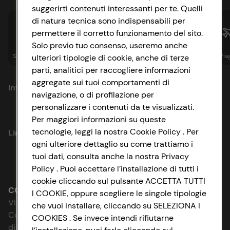
suggerirti contenuti interessanti per te. Quelli
di natura tecnica sono indispensabili per
permettere il corretto funzionamento del sito.
Solo previo tuo consenso, useremo anche
Spesa online
Assicurazioni
Sapori&
Istituzionale
Via
ulteriori tipologie di cookie, anche di terze
parti, analitici per raccogliere informazioni
aggregate sui tuoi comportamenti di
Informazioni
navigazione, o di profilazione per
personalizzare i contenuti da te visualizzati.
Privacy Policy
Per maggiori informazioni su queste
tecnologie, leggi la nostra Cookie Policy . Per
Link utili
Cookie Policy
ogni ulteriore dettaglio su come trattiamo i
tuoi dati, consulta anche la nostra Privacy
Lavora con noi
Impostazioni Cookie
Policy . Puoi accettare l’installazione di tutti i
cookie cliccando sul pulsante ACCETTA TUTTI
Le cooperative
Accessibilità
CONAD SOCIETÀ COOPERATIVA
I COOKIE, oppure scegliere le singole tipologie
Via Michelino, 59 | 40127 BOLOGNA
che vuoi installare, cliccando su SELEZIONA I
News & Approfondimenti
D&I e Parità di Genere
Codice Fiscale e Registro Imprese
COOKIES . Se invece intendi rifiutarne
di Bologna 00865960157