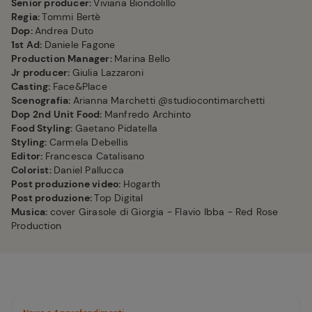
Senior producer:
Viviana Biondolillo
Regia:
Tommi Bertè
Dop:
Andrea Duto
1st Ad:
Daniele Fagone
Production Manager:
Marina Bello
Jr producer:
Giulia Lazzaroni
Casting:
Face&Place
Scenografia:
Arianna Marchetti @studiocontimarchetti
Dop 2nd Unit Food:
Manfredo Archinto
Food Styling:
Gaetano Pidatella
Styling:
Carmela Debellis
Editor:
Francesca Catalisano
Colorist:
Daniel Pallucca
Post produzione video:
Hogarth
Post produzione:
Top Digital
Musica:
cover Girasole di Giorgia - Flavio Ibba - Red Rose
Production