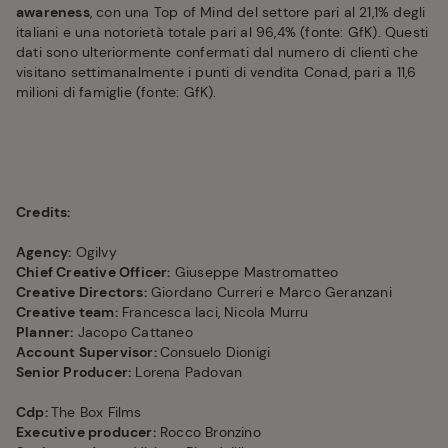
awareness
, con una Top of Mind del settore pari al 21,1% degli
italiani e una notorietà totale pari al 96,4% (fonte: GfK). Questi
dati sono ulteriormente confermati dal numero di clienti che
visitano settimanalmente i punti di vendita Conad, pari a 11,6
milioni di famiglie (fonte: GfK).
Credits:
Agency:
Ogilvy
Chief Creative Officer:
Giuseppe Mastromatteo
Creative Directors:
Giordano Curreri e Marco Geranzani
Creative team:
Francesca Iaci, Nicola Murru
Planner:
Jacopo Cattaneo
Account Supervisor:
Consuelo Dionigi
Senior Producer:
Lorena Padovan
Cdp:
The Box Films
Executive producer:
Rocco Bronzino