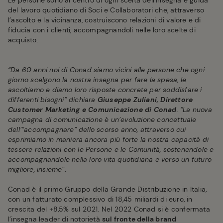
Le persone sono al centro di ogni scelta dell’insegna e guida
del lavoro quotidiano di Soci e Collaboratori che, attraverso
l’ascolto e la vicinanza, costruiscono relazioni di valore e di
fiducia con i clienti, accompagnandoli nelle loro scelte di
acquisto.
“Da 60 anni noi di Conad siamo vicini alle persone che ogni
giorno scelgono la nostra insegna per fare la spesa, le
ascoltiamo e diamo loro risposte concrete per soddisfare i
differenti bisogni” dichiara
Giuseppe Zuliani, Direttore
Customer Marketing e Comunicazione di Conad
. “La nuova
campagna di comunicazione è un’evoluzione concettuale
dell’“accompagnare” dello scorso anno, attraverso cui
esprimiamo in maniera ancora più forte la nostra capacità di
tessere relazioni con le Persone e le Comunità, sostenendole e
accompagnandole nella loro vita quotidiana e verso un futuro
migliore, insieme”
.
Conad è il primo Gruppo della Grande Distribuzione in Italia,
con un fatturato complessivo di 18,45 miliardi di euro, in
crescita del +8,5% sul 2021. Nel 2022 Conad si è confermata
l’insegna leader di notorietà
sul fronte della brand