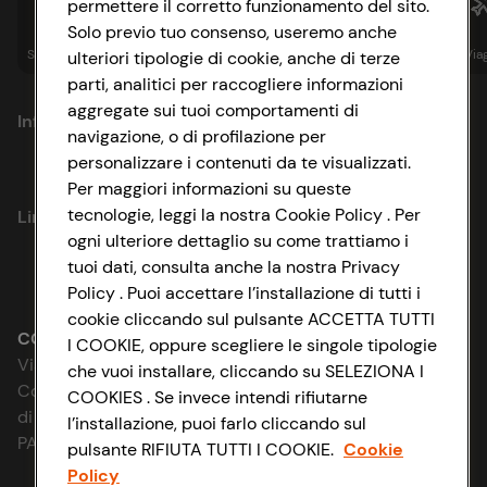
permettere il corretto funzionamento del sito.
Solo previo tuo consenso, useremo anche
Spesa online
Assicurazioni
Sapori&
Istituzionale
Via
ulteriori tipologie di cookie, anche di terze
parti, analitici per raccogliere informazioni
aggregate sui tuoi comportamenti di
Informazioni
navigazione, o di profilazione per
personalizzare i contenuti da te visualizzati.
Privacy Policy
Per maggiori informazioni su queste
tecnologie, leggi la nostra Cookie Policy . Per
Link utili
Cookie Policy
ogni ulteriore dettaglio su come trattiamo i
tuoi dati, consulta anche la nostra Privacy
Lavora con noi
Impostazioni Cookie
Policy . Puoi accettare l’installazione di tutti i
cookie cliccando sul pulsante ACCETTA TUTTI
Le cooperative
Accessibilità
CONAD SOCIETÀ COOPERATIVA
I COOKIE, oppure scegliere le singole tipologie
Via Michelino, 59 | 40127 BOLOGNA
che vuoi installare, cliccando su SELEZIONA I
News & Approfondimenti
D&I e Parità di Genere
Codice Fiscale e Registro Imprese
COOKIES . Se invece intendi rifiutarne
di Bologna 00865960157
l’installazione, puoi farlo cliccando sul
Richiami prodotto
Strategia Fiscale
PARTITA IVA 03320960374
pulsante RIFIUTA TUTTI I COOKIE.
Cookie
Policy
Whistleblowing