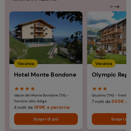
Vacanza
Vacanza
Hotel Monte Bondone​
Olympic Regi
★★★★
★★★
Vason del Monte Bondone (TN) -
Giustino (TN) - Trentin
695€ a 
Trentino Alto Adige
7 notti da
189€ a persona
4 notti da
Scopri di più
Scopri di 