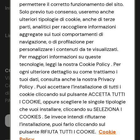
permettere il corretto funzionamento del sito.
Informazioni
Solo previo tuo consenso, useremo anche
ulteriori tipologie di cookie, anche di terze
Privacy Policy
parti, analitici per raccogliere informazioni
aggregate sui tuoi comportamenti di
Link utili
Cookie Policy
navigazione, o di profilazione per
personalizzare i contenuti da te visualizzati.
Lavora con noi
Impostazioni Cookie
Per maggiori informazioni su queste
tecnologie, leggi la nostra Cookie Policy . Per
Le cooperative
Accessibilità
CONAD SOCIETÀ COOPERATIVA
ogni ulteriore dettaglio su come trattiamo i
Via Michelino, 59 | 40127 BOLOGNA
tuoi dati, consulta anche la nostra Privacy
News & Approfondimenti
D&I e Parità di Genere
Codice Fiscale e Registro Imprese
Policy . Puoi accettare l’installazione di tutti i
di Bologna 00865960157
cookie cliccando sul pulsante ACCETTA TUTTI
Richiami prodotto
Strategia Fiscale
PARTITA IVA 03320960374
I COOKIE, oppure scegliere le singole tipologie
che vuoi installare, cliccando su SELEZIONA I
Whistleblowing
COOKIES . Se invece intendi rifiutarne
Servizio clienti
l’installazione, puoi farlo cliccando sul
pulsante RIFIUTA TUTTI I COOKIE.
Cookie
Policy