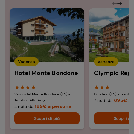
Vacanza
Vacanza
Hotel Monte Bondone​
Olympic Regi
★★★★
★★★
Vason del Monte Bondone (TN) -
Giustino (TN) - Trentin
695€ a 
Trentino Alto Adige
7 notti da
189€ a persona
4 notti da
Scopri di più
Scopri di 