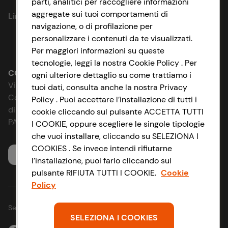
parti, analitici per raccogliere informazioni
aggregate sui tuoi comportamenti di
Link utili
Cookie Policy
navigazione, o di profilazione per
personalizzare i contenuti da te visualizzati.
Lavora con noi
Impostazioni Cookie
Per maggiori informazioni su queste
tecnologie, leggi la nostra Cookie Policy . Per
Le cooperative
Accessibilità
CONAD SOCIETÀ COOPERATIVA
ogni ulteriore dettaglio su come trattiamo i
Via Michelino, 59 | 40127 BOLOGNA
tuoi dati, consulta anche la nostra Privacy
News & Approfondimenti
D&I e Parità di Genere
Codice Fiscale e Registro Imprese
Policy . Puoi accettare l’installazione di tutti i
di Bologna 00865960157
cookie cliccando sul pulsante ACCETTA TUTTI
Richiami prodotto
Strategia Fiscale
PARTITA IVA 03320960374
I COOKIE, oppure scegliere le singole tipologie
che vuoi installare, cliccando su SELEZIONA I
Whistleblowing
COOKIES . Se invece intendi rifiutarne
Servizio clienti
l’installazione, puoi farlo cliccando sul
pulsante RIFIUTA TUTTI I COOKIE.
Cookie
Policy
Seguici sui Social:
SELEZIONA I COOKIES