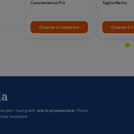
Convenienza Più
Taglio Netto
Guarda il volantino
Guarda il 
la
 per i tuoi piatti,
ora in promozione
. Prova
ter resistere.