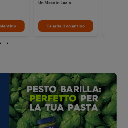
Un Mese in Lazio
Più offerte
convenien
volantino
Guarda il volantino
Guarda