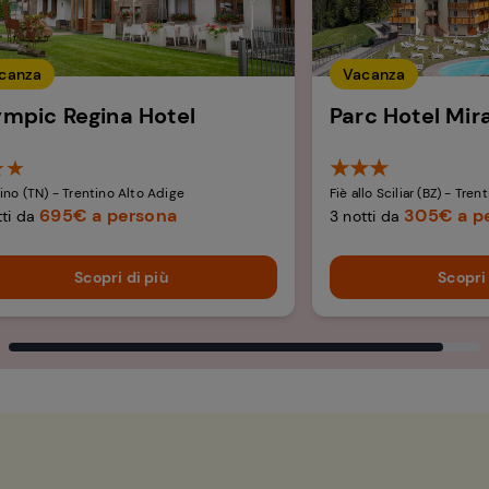
canza
Vacanza
ympic Regina Hotel
Parc Hotel Mir
★★
★★★
ino (TN) - Trentino Alto Adige
Fiè allo Sciliar (BZ) - Tren
695€ a persona
305€ a p
tti da
3 notti da
Scopri di più
Scopri 