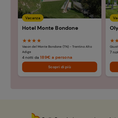
Vacanza
Va
Hotel Monte Bondone​
Ol
★★★★
★
Vason del Monte Bondone (TN) - Trentino Alto
Giust
Adige
7 no
189€ a persona
4 notti da
Scopri di più