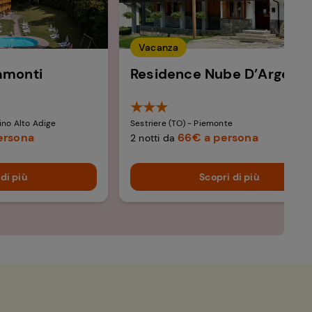
Vacanza
amonti​
Residence Nube D’Argento
★★★
tino Alto Adige​
Sestriere (TO) - Piemonte ​
ersona
66€ a persona
2 notti da
di più
Scopri di più