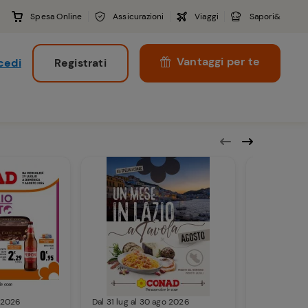
Spesa Online
Assicurazioni
Viaggi
Sapori&
Vantaggi per te
cedi
Registrati
i
o 2026
Dal 31 lug al 30 ago 2026
Dal 28 lug al