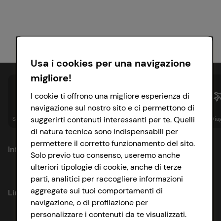
Usa i cookies per una navigazione
migliore!
I cookie ti offrono una migliore esperienza di
navigazione sul nostro sito e ci permettono di
suggerirti contenuti interessanti per te. Quelli
Spesa online
Assicurazioni
Sapori&
Istituzionale
Via
di natura tecnica sono indispensabili per
permettere il corretto funzionamento del sito.
Informazioni
Solo previo tuo consenso, useremo anche
ulteriori tipologie di cookie, anche di terze
Privacy Policy
parti, analitici per raccogliere informazioni
aggregate sui tuoi comportamenti di
Link utili
Cookie Policy
navigazione, o di profilazione per
personalizzare i contenuti da te visualizzati.
Lavora con noi