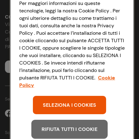
Impostazioni Cookie
Per maggiori informazioni su queste
tecnologie, leggi la nostra Cookie Policy . Per
Le cooperative
Accessibilità
CONAD SOCIETÀ COOPERATIVA
ogni ulteriore dettaglio su come trattiamo i
Via Michelino, 59 | 40127 BOLOGNA
tuoi dati, consulta anche la nostra Privacy
News & Approfondimenti
D&I e Parità di Genere
Codice Fiscale e Registro Imprese
Policy . Puoi accettare l’installazione di tutti i
di Bologna 00865960157
cookie cliccando sul pulsante ACCETTA TUTTI
Richiami prodotto
Strategia Fiscale
PARTITA IVA 03320960374
I COOKIE, oppure scegliere le singole tipologie
che vuoi installare, cliccando su SELEZIONA I
Whistleblowing
COOKIES . Se invece intendi rifiutarne
Servizio clienti
l’installazione, puoi farlo cliccando sul
pulsante RIFIUTA TUTTI I COOKIE.
Cookie
Policy
Seguici sui Social:
SELEZIONA I COOKIES
RIFIUTA TUTTI I COOKIE
Scarica l'app