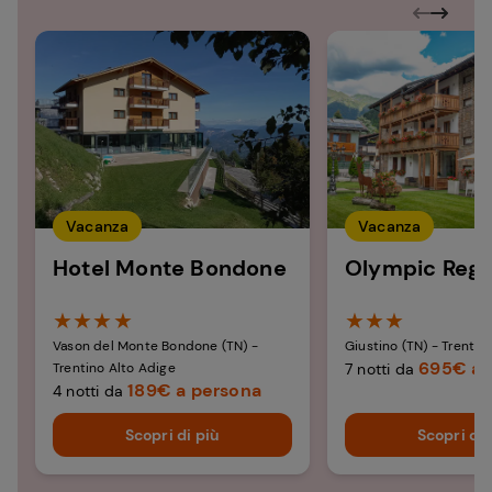
Vacanza
Vacanza
Hotel Monte Bondone​
Olympic Regi
★★★★
★★★
Vason del Monte Bondone (TN) -
Giustino (TN) - Trentin
695€ a 
Trentino Alto Adige
7 notti da
189€ a persona
4 notti da
Scopri di più
Scopri di 