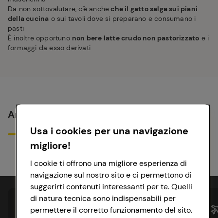
Da non sottovalutare, c'è anche
che il gatto salga sui piani
della cucina
o sui tavoli dove si preparano e consumano i
pasti
È inoltre opportuno
non bere latte crudo non pastorizzato
e i
formaggi da esso derivati
Articoli simili
Usa i cookies per una navigazione
migliore!
I cookie ti offrono una migliore esperienza di
navigazione sul nostro sito e ci permettono di
suggerirti contenuti interessanti per te. Quelli
di natura tecnica sono indispensabili per
permettere il corretto funzionamento del sito.