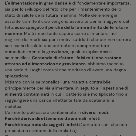
L'alimentazione in gravidanza
è di fondamentale importanza,
sia per lo sviluppo del feto, che per il mantenimento dello
stato di salute della futura mamma. Molte delle energie
assunte tramite il cibo vengono assorbite per la maggiore dal
feto,
ecco spiegato il perché della fame infinita delle future
mamme
. Ma è importante sapere come alimentarsi nel
migliore dei modi, sia per i motivi suddetti che per non correre
seri rischi di salute che potrebbero compromettere
irrimediabilmente la gravidanza, quali toxoplasmosi e
salmonellosi.
Cercando di sfatare i falsi miti che ruotano
attorno ad alimentazione e gravidanza
, abbiamo raccolto
una serie di luoghi comuni che meritano di avere una degna
spiegazione.
Iniziamo con la salmonellosi, una malattia contraibile
principalmente per via alimentare, in seguito all’
ingestione di
alimenti contaminati
in cui il batterio si è moltiplicato fino a
raggiungere una carica infettante tale da scatenare la
malattia.
L’alimento può essere contaminato in
diversi modi
:
Perché deriva direttamente da animali infetti
Perché inquinato da soggetti infetti
(portatori sani che non
presentano i sintomi della malattia)