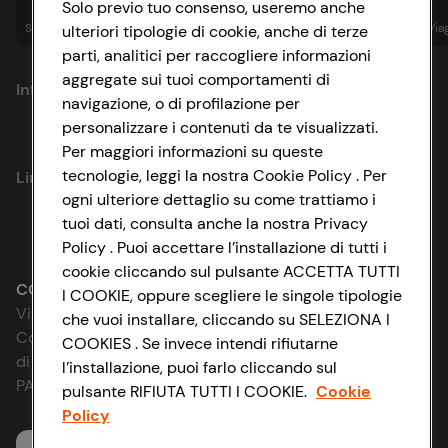
Solo previo tuo consenso, useremo anche
Spesa online
Assicurazioni
Sapori&
Istituzionale
Via
ulteriori tipologie di cookie, anche di terze
parti, analitici per raccogliere informazioni
aggregate sui tuoi comportamenti di
Informazioni
navigazione, o di profilazione per
personalizzare i contenuti da te visualizzati.
Privacy Policy
Per maggiori informazioni su queste
tecnologie, leggi la nostra Cookie Policy . Per
Link utili
Cookie Policy
ogni ulteriore dettaglio su come trattiamo i
tuoi dati, consulta anche la nostra Privacy
Lavora con noi
Impostazioni Cookie
Policy . Puoi accettare l’installazione di tutti i
cookie cliccando sul pulsante ACCETTA TUTTI
Le cooperative
Accessibilità
CONAD SOCIETÀ COOPERATIVA
I COOKIE, oppure scegliere le singole tipologie
Via Michelino, 59 | 40127 BOLOGNA
che vuoi installare, cliccando su SELEZIONA I
News & Approfondimenti
D&I e Parità di Genere
Codice Fiscale e Registro Imprese
COOKIES . Se invece intendi rifiutarne
di Bologna 00865960157
l’installazione, puoi farlo cliccando sul
Richiami prodotto
Strategia Fiscale
PARTITA IVA 03320960374
pulsante RIFIUTA TUTTI I COOKIE.
Cookie
Policy
Whistleblowing