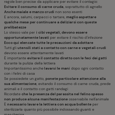
regole ben precise da applicare per evitare il contagio:
Evitare il consumo di carne cruda
, soprattutto di agnello
Anche maiale e manzo crudi
non sono esenti
E ancora, salumi, carpacci o tartare,
meglio aspettare
qualche mese per continuare a deliziarsi con queste
prelibatezze
Lo stesso vale per
i
cibi vegetali, devono essere
opportunatamente lavati
per evitare il rischio d'infezione
Ecco qui elencate tutte le precauzioni da adottare
Tutti gli
utensili stati a contatto con carne e vegetali crudi
devono essere attentamente lavati
È importante
evitare il contatto diretto con le feci dei gatti
durante la pulizia della lettiera
Importantissimo anche
lavarsi le mani
dopo ogni contatto
con i felini di casa
Se possiedete un gatto,
ponete particolare attenzione alla
sua alimentazione
, evitando il consumo di carne cruda, prede
animali e il contatto con gatti randagi
Ricordate
che la presenza del parassita nel felino spesso
non produce alcuna manifestazione
osservabile nell'animale
È
necessario lavare la lettiera con acqua bollente
per
sterilizzarla quanto più possibile indossando guanti e
mascherina