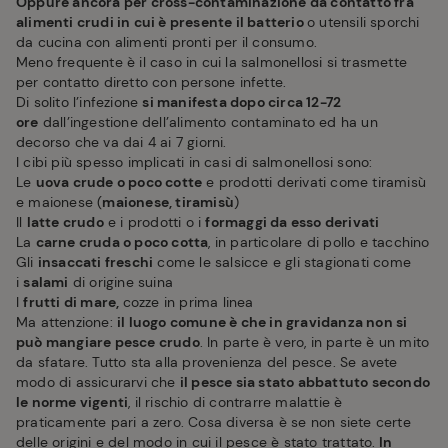
Oppure ancora per cross-contaminazione da contatto fra
alimenti crudi in cui è presente il batterio
o utensili sporchi
da cucina con alimenti pronti per il consumo.
Meno frequente è il caso in cui la salmonellosi si trasmette
per contatto diretto con persone infette.
Di solito l’infezione
si manifesta dopo circa 12-72
ore
dall’ingestione dell’alimento contaminato ed ha un
decorso che va dai 4 ai 7 giorni.
I cibi più spesso implicati in casi di salmonellosi sono:
Le
uova crude o poco cotte
e prodotti derivati come tiramisù
e maionese (
maionese, tiramisù
)
Il
latte crudo
e i prodotti o i
formaggi da esso derivati
La
carne cruda o poco cotta
, in particolare di pollo e tacchino
Gli
insaccati freschi
come le salsicce e gli stagionati come
i
salami
di origine suina
I
frutti di mare,
cozze in prima linea
Ma attenzione:
il luogo comune è che in gravidanza non si
può mangiare pesce crudo
. In parte è vero, in parte è un mito
da sfatare. Tutto sta alla provenienza del pesce. Se avete
modo di assicurarvi che
il pesce sia stato abbattuto secondo
le norme vigenti
, il rischio di contrarre malattie è
praticamente pari a zero. Cosa diversa è se non siete certe
delle origini e del modo in cui il pesce è stato trattato.
In