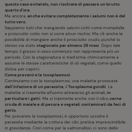
questo caso evitatelo, non rischiate di passare un brutto
quarto d'ora.
Ma ancora,
anche evitare completamente i salumi non è del
tutto vero.
Sappiamo tutti che mangiando salumi cotti come mortadella
e prosciutto cotto non si corre alcun rischio. Ma c'è anche la
possibilità di mangiare anche il prosciutto crudo, purché lo
stesso sia stato
stagionato per almeno 26 mesi
. Dopo tale
tempo, il grasso in esso contenuto non rappresenta più un
pericolo. Con la stagionatura si trasforma chimicamente e
assume le stesse caratteristiche di oli vegetali, come quello
d'oliva per capirci.
Come prevenire la toxoplasmosi
Continuiamo con la toxoplasmosi, una malattia provocata
dall'infezione di un parassita
, il
Toxoplasma gondii
. La
malattia si trasmette all'uomo attraverso gli animali,
in
particolare i gatti
. Ma si trasmette anche con il cibo,
carne
cruda di maiale e di pecora e vegetali contaminati da feci di
gatto.
Per prevenire la toxoplasmosi, è opportuno uccidre il
parassita mediante la cottura dei cibi, pratica imprescindibile
in gravidanza. Così come per la salmonellosi, ci sono delle