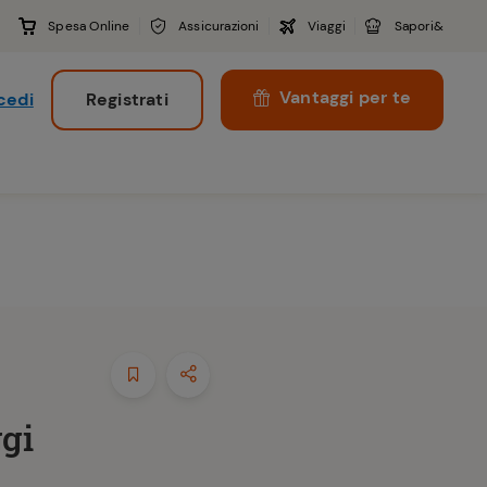
Spesa Online
Assicurazioni
Viaggi
Sapori&
Vantaggi per te
cedi
Registrati
i
ggi