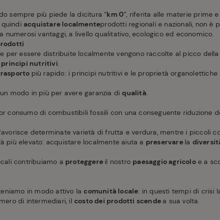
do sempre più piede la dicitura “
km 0
”, riferita alle materie prime e
 quindi
acquistare localmente
prodotti regionali e nazionali, non 
numerosi vantaggi, a livello qualitativo, ecologico ed economico.
prodotti
ate per essere distribuite localmente vengono raccolte al picco dell
e
principi nutritivi
.
trasporto
più rapido: i principi nutritivi e le proprietà organoletti
è un modo in più per avere garanzia di
qualità
.
nor consumo di combustibili fossili con una conseguente riduzione d
favorisce determinate varietà di frutta e verdura, mentre i piccoli co
tà più elevato: acquistare localmente aiuta a
preservare
la
diversit
ocali contribuiamo a
proteggere
il nostro
paesaggio agricolo
e a sco
eniamo in modo attivo la
comunità locale
: in questi tempi di crisi 
mero di intermediari, il
costo dei prodotti scende
a sua volta.