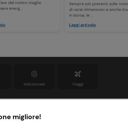
are del nostro meglio
Sempre più presenti sulle nostr
iare energ...
di varie dimensioni e anche tra
in borsa, le ...
olo
Leggi articolo
Istituzionale
Viaggi
Informazioni
Link utili
one migliore!
rivacy Policy
Lavora con noi