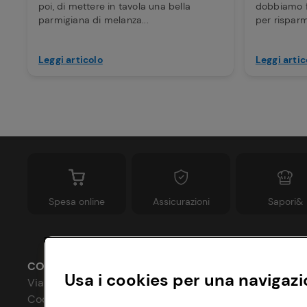
poi, di mettere in tavola una bella
dobbiamo f
parmigiana di melanza...
per risparm
Leggi articolo
Leggi artic
Spesa online
Assicurazioni
Sapori&
CONAD SOCIETÀ COOPERATIVA
Usa i cookies per una navigazi
Via Michelino, 59 | 40127 BOLOGNA
Codice Fiscale e Registro Imprese
P