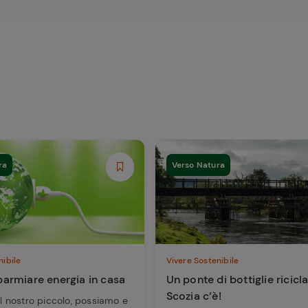
ra
Verso Natura
nibile
Vivere Sostenibile
armiare energia in casa
Un ponte di bottiglie ricicla
Scozia c’è!
nel nostro piccolo, possiamo e