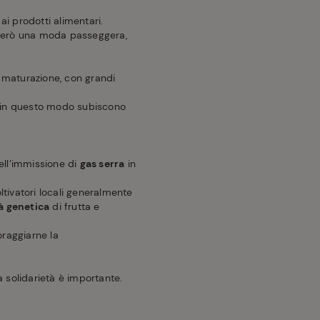
 ai prodotti alimentari.
è però una moda passeggera,
a maturazione, con grandi
che in questo modo subiscono
ell’immissione di
gas serra
in
ltivatori locali generalmente
à genetica
di frutta e
raggiarne la
la solidarietà è importante.