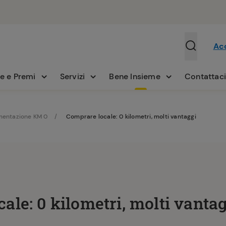
Ac
e e Premi
Servizi
Bene Insieme
Contattac
mentazione KM 0
Comprare locale: 0 kilometri, molti vantaggi
ale: 0 kilometri, molti vanta