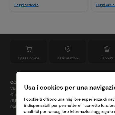
Leggi articolo
Leggi artic
Spesa online
Assicurazioni
Sapori&
CONAD SOCIETÀ COOPERATIVA
Usa i cookies per una navigazi
Via Michelino, 59 | 40127 BOLOGNA
Codice Fiscale e Registro Imprese
P
I cookie ti offrono una migliore esperienza di nav
di Bologna 00865960157
indispensabili per permettere il corretto funzion
C
PARTITA IVA 03320960374
analitici per raccogliere informazioni aggregate s