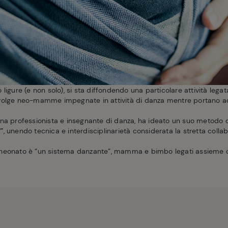
rio ligure (e non solo), si sta diffondendo una particolare attività le
volge neo-mamme impegnate in attività di danza mentre portano ad
rina professionista e insegnante di danza, ha ideato un suo metodo 
”
, unendo tecnica e interdisciplinarietà considerata la stretta colla
neonato è “un sistema danzante”, mamma e bimbo legati assieme cuo