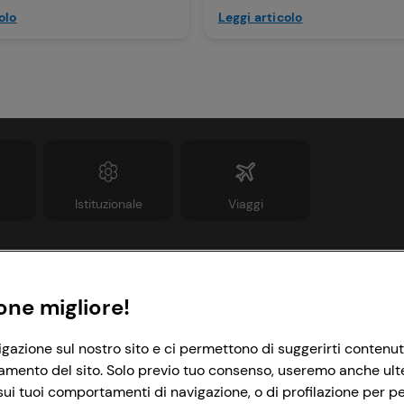
olo
Leggi articolo
Istituzionale
Viaggi
Informazioni
Link utili
one migliore!
rivacy Policy
Lavora con noi
igazione sul nostro sito e ci permettono di suggerirti contenut
amento del sito. Solo previo tuo consenso, useremo anche ulteri
ookie Policy
Le cooperative
ui tuoi comportamenti di navigazione, o di profilazione per per