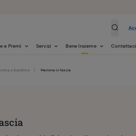
Ac
e e Premi
Servizi
Bene Insieme
Contattac
mma e bambino
Mamma in fascia
ascia