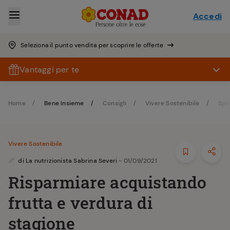
Accedi
Seleziona il punto vendita per scoprire le offerte
Vantaggi per te
Home
Bene Insieme
Consigli
Vivere Sostenibile
Spe
Vivere Sostenibile
di
La nutrizionista Sabrina Severi
- 01/09/2021
Risparmiare acquistando
frutta e verdura di
stagione