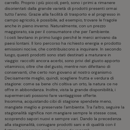
carrello. Proprio i più piccoli, però, sono i primi a rimanere
disorientati dalla grande varietà di prodotti presenti ormai
tutto l’anno. Grazie alla facilità di trasporto e al progresso in
campo agricolo, è possibile, ad esempio, trovare le fragole
anche in pieno inverno. Naturalmente, con un prezzo
maggiorato, sia per il consumatore che per l’ambiente.
I costi lievitano in primo luogo perché le merci arrivano da
paesi lontani. Il loro percorso ha richiesto energia e prodotto
emissioni nocive, che contribuiscono a inquinare. In secondo
luogo, questi prodotti sono stati destinati a maturare in
viaggio: raccolti ancora acerbi, sono privi del giusto apporto
vitaminico, oltre che del gusto, mentre non difettano di
conservanti, che certo non giovano al nostro organismo.
Decisamente meglio, quindi, scegliere frutta e verdura di
stagione: come sa bene chi coltiva un orto, la natura ce ne
offre in abbondanza. Inoltre, vista la grande disponibilità, i
supermercati possono fare vantaggiose offerte.
Insomma, acquistando cibi di stagione spendete meno,
mangiate meglio e preservate l’ambiente. Tra l’altro, seguire la
stagionalità significa non mangiare sempre le stesse cose,
scoprendo sapori nuovi e sempre vari. Dando la precedenza
alla stagionalità, coniugare prodotti sani e di qualità con il