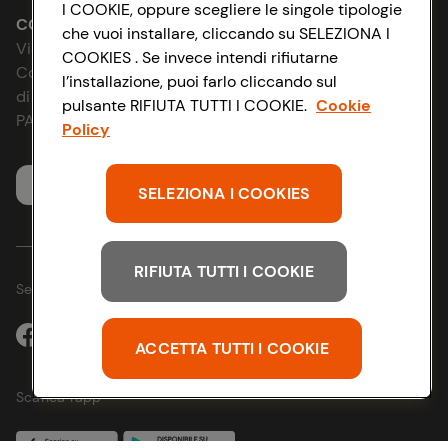
I COOKIE, oppure scegliere le singole tipologie
Le cooperative
Accessibilità
CONAD SOCIETÀ COOPERATIVA
che vuoi installare, cliccando su SELEZIONA I
Via Michelino, 59 | 40127 BOLOGNA
COOKIES . Se invece intendi rifiutarne
News & Approfondimenti
D&I e Parità di Genere
Codice Fiscale e Registro Imprese
l’installazione, puoi farlo cliccando sul
di Bologna 00865960157
pulsante RIFIUTA TUTTI I COOKIE.
Cookie
Richiami prodotto
Strategia Fiscale
PARTITA IVA 03320960374
Policy
Whistleblowing
Servizio clienti
SELEZIONA I COOKIES
RIFIUTA TUTTI I COOKIE
Seguici sui Social:
ACCETTA TUTTI I COOKIE
Scarica l'app