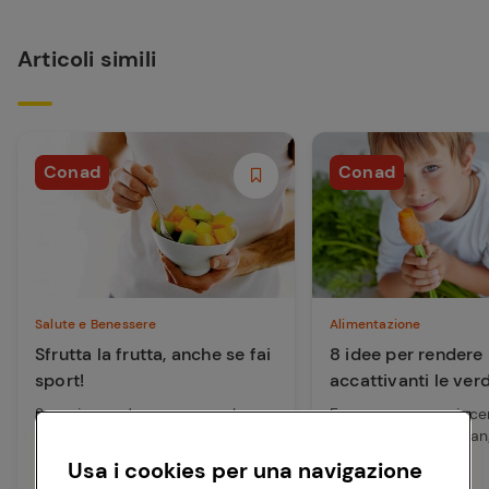
Articoli simili
Conad
Conad
Salute e Benessere
Alimentazione
Sfrutta la frutta, anche se fai
8 idee per rendere
sport!
accattivanti le ver
Scopri quando consumare la
Ecco come...convince
frutta per massimizzarne i
bimbi più restii a man
benefici ed evitare i problemi
le verdure.
Usa i cookies per una navigazione
che può creare....