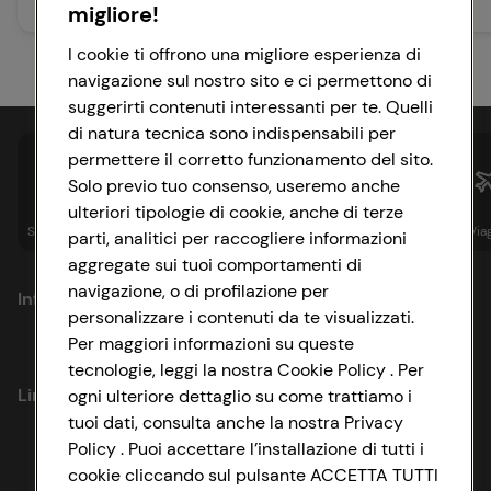
Leggi articolo
Leggi articolo
migliore!
I cookie ti offrono una migliore esperienza di
navigazione sul nostro sito e ci permettono di
suggerirti contenuti interessanti per te. Quelli
di natura tecnica sono indispensabili per
permettere il corretto funzionamento del sito.
Solo previo tuo consenso, useremo anche
ulteriori tipologie di cookie, anche di terze
Spesa online
Assicurazioni
Sapori&
Istituzionale
Via
parti, analitici per raccogliere informazioni
aggregate sui tuoi comportamenti di
navigazione, o di profilazione per
Informazioni
personalizzare i contenuti da te visualizzati.
Per maggiori informazioni su queste
Privacy Policy
tecnologie, leggi la nostra Cookie Policy . Per
Link utili
ogni ulteriore dettaglio su come trattiamo i
Cookie Policy
tuoi dati, consulta anche la nostra Privacy
Policy . Puoi accettare l’installazione di tutti i
Lavora con noi
Impostazioni Cookie
cookie cliccando sul pulsante ACCETTA TUTTI