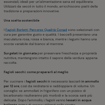
essenziali, ideali per un’alimentazione sana ed equilibrata.
Utilizzati da secoli in tutto il mondo, arricchiscono piatti della
tradizione e preparazioni innovative.
Una scelta sostenibile
I
Fagioli Borlotti Percorso Qualità Conad
sono selezionati con
cura per garantire gusto e qualità. I baccelli presentano una
maculatura rosa, rossa e bianca, mentre i legumi hanno una
scorza variabile dal bianco al marrone.
Surgelati in giornata
per preservare freschezza e proprietà
nutritive, mantengono intatto il sapore della verdura appena
raccolta.
Fagioli secchi: come prepararli al meglio
Per cucinare i
fagioli secchi
è necessario lasciarli
in ammollo
per 12 ore
, così da reidratarsi e raddoppiare di volume. Un
consiglio: se ammollati in frigorifero con un pizzico di
bicarbonato risulteranno più morbidi e la scorza sarà più
delicata. Dopo l’ammollo, i fagioli vanno
lessati in acqua
bollente
prima di essere utilizzati nelle ricette.