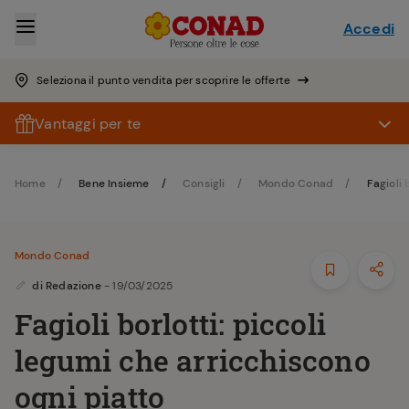
Accedi
Seleziona il punto vendita per scoprire le offerte
Vantaggi per te
Home
Bene Insieme
Consigli
Mondo Conad
Fagioli 
Mondo Conad
di
Redazione
- 19/03/2025
Fagioli borlotti: piccoli
legumi che arricchiscono
ogni piatto