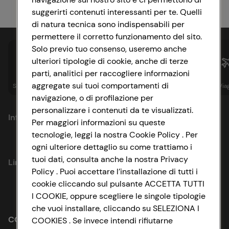
suggerirti contenuti interessanti per te. Quelli
di natura tecnica sono indispensabili per
permettere il corretto funzionamento del sito.
Solo previo tuo consenso, useremo anche
ulteriori tipologie di cookie, anche di terze
parti, analitici per raccogliere informazioni
aggregate sui tuoi comportamenti di
Spesa online
Assicurazioni
Sapori&
Istituzionale
Via
navigazione, o di profilazione per
personalizzare i contenuti da te visualizzati.
Informazioni
Per maggiori informazioni su queste
tecnologie, leggi la nostra Cookie Policy . Per
Privacy Policy
ogni ulteriore dettaglio su come trattiamo i
tuoi dati, consulta anche la nostra Privacy
Link utili
Cookie Policy
Policy . Puoi accettare l’installazione di tutti i
cookie cliccando sul pulsante ACCETTA TUTTI
Lavora con noi
Impostazioni Cookie
I COOKIE, oppure scegliere le singole tipologie
che vuoi installare, cliccando su SELEZIONA I
Le cooperative
Accessibilità
CONAD SOCIETÀ COOPERATIVA
COOKIES . Se invece intendi rifiutarne