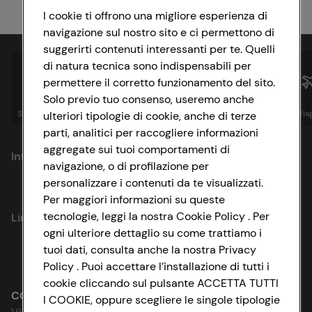
I cookie ti offrono una migliore esperienza di
navigazione sul nostro sito e ci permettono di
suggerirti contenuti interessanti per te. Quelli
di natura tecnica sono indispensabili per
permettere il corretto funzionamento del sito.
Solo previo tuo consenso, useremo anche
Spesa online
Assicurazioni
Sapori&
Istituzionale
Via
ulteriori tipologie di cookie, anche di terze
parti, analitici per raccogliere informazioni
aggregate sui tuoi comportamenti di
Informazioni
navigazione, o di profilazione per
personalizzare i contenuti da te visualizzati.
Privacy Policy
Per maggiori informazioni su queste
tecnologie, leggi la nostra Cookie Policy . Per
Link utili
Cookie Policy
ogni ulteriore dettaglio su come trattiamo i
tuoi dati, consulta anche la nostra Privacy
Lavora con noi
Impostazioni Cookie
Policy . Puoi accettare l’installazione di tutti i
cookie cliccando sul pulsante ACCETTA TUTTI
Le cooperative
Accessibilità
CONAD SOCIETÀ COOPERATIVA
I COOKIE, oppure scegliere le singole tipologie