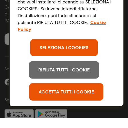
Via Michelino, 59 | 40127 BOLOGNA
che vuoi installare, cliccando su SELEZIONA I
News & Approfondimenti
D&I e Parità di Genere
Codice Fiscale e Registro Imprese
COOKIES . Se invece intendi rifiutarne
di Bologna 00865960157
l’installazione, puoi farlo cliccando sul
Richiami prodotto
Strategia Fiscale
PARTITA IVA 03320960374
pulsante RIFIUTA TUTTI I COOKIE.
Cookie
Policy
Whistleblowing
Servizio clienti
SELEZIONA I COOKIES
Seguici sui Social:
RIFIUTA TUTTI I COOKIE
ACCETTA TUTTI I COOKIE
Scarica l'app