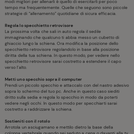
modi migliori per allenarli è quello di esercitarli per poco
tempo ma frequentemente. Quelle che seguono sono piccole
strategie di “allenamento” quotidiane di sicura efficacia.
Regola lo specchietto retrovisore
La prossima volta che sali in auto regola il sedile
immaginando che qualcuno ti abbia messo un cubetto di
ghiaccio lungo la schiena. Ora modifica la posizione dello
specchietto retrovisore regolandolo in base alla posizione
diritta della tua schiena. In questo modo, per vedere nello
specchietto retrovisore sarai costretto a estendere il capo
verso l’alto.
Metti uno specchio sopra il computer
Prendi un piccolo specchio e attaccalo con del nastro adesivo
sopra lo schermo del tuo pc. Anche in questo caso siediti
dritto sulla sedia e regola lo specchio in modo da poterti
vedere negli occhi. In questo modo per specchiarti sarai
costretto a raddrizzare la schiena.
Sostieniti con il rotolo
Arrotola un asciugamano e mettilo dietro la base della
colonna vertebrale quando sei seduto a cena o davanti alla tv.