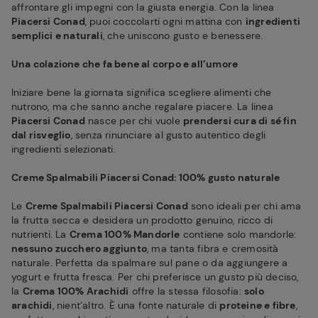
affrontare gli impegni con la giusta energia. Con la linea
Piacersi Conad
, puoi coccolarti ogni mattina con
ingredienti
semplici e naturali
, che uniscono gusto e benessere.
Una colazione che fa bene al corpo e all’umore
Iniziare bene la giornata significa scegliere alimenti che
nutrono, ma che sanno anche regalare piacere. La linea
Piacersi Conad
nasce per chi vuole
prendersi cura di sé fin
dal risveglio
, senza rinunciare al gusto autentico degli
ingredienti selezionati.
Creme Spalmabili Piacersi Conad: 100% gusto naturale
Le
Creme Spalmabili Piacersi Conad
sono ideali per chi ama
la frutta secca e desidera un prodotto genuino, ricco di
nutrienti. La
Crema 100% Mandorle
contiene solo mandorle:
nessuno zucchero aggiunto
, ma tanta fibra e cremosità
naturale. Perfetta da spalmare sul pane o da aggiungere a
yogurt e frutta fresca. Per chi preferisce un gusto più deciso,
la
Crema 100% Arachidi
offre la stessa filosofia:
solo
arachidi
, nient’altro. È una fonte naturale di
proteine e fibre
,