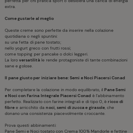
perfetta per chi pratica sport o desidera una carica di energia
extra.
Come gustarle al meglio
Queste creme sono perfette da inserire nella colazione
quotidiana o negli spuntini:
su una fetta di pane tostato;
nello yogurt greco con frutti rossi;
come topping per pancake o dolci leggeri.
La loro
versatilità
le rende protagoniste di tante combinazioni
sane e golose.
Il pane giusto per iniziare bene: Semi e Noci Piacersi Conad
Per completare la colazione in modo equilibrato, il
Pane Semi
e Noci con Farina Integrale Piacersi Conad
è l’abbinamento
perfetto. Realizzato con farine integrali e di tipo 0, è
ricco di
fibre
e arricchito da
noci, semi di zucca e girasole
, che
donano una consistenza piacevolmente croccante.
Prova questi abbinamenti:
Pane Semi e Noci tostato con Crema 100% Mandorle e fettine