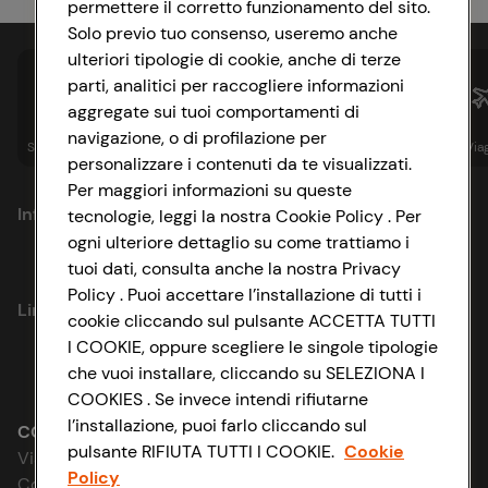
permettere il corretto funzionamento del sito.
Solo previo tuo consenso, useremo anche
ulteriori tipologie di cookie, anche di terze
parti, analitici per raccogliere informazioni
aggregate sui tuoi comportamenti di
navigazione, o di profilazione per
Spesa online
Assicurazioni
Sapori&
Istituzionale
Via
personalizzare i contenuti da te visualizzati.
Per maggiori informazioni su queste
Informazioni
tecnologie, leggi la nostra Cookie Policy . Per
ogni ulteriore dettaglio su come trattiamo i
tuoi dati, consulta anche la nostra Privacy
Privacy Policy
Policy . Puoi accettare l’installazione di tutti i
Link utili
cookie cliccando sul pulsante ACCETTA TUTTI
Cookie Policy
I COOKIE, oppure scegliere le singole tipologie
Lavora con noi
che vuoi installare, cliccando su SELEZIONA I
Impostazioni Cookie
COOKIES . Se invece intendi rifiutarne
Le cooperative
l’installazione, puoi farlo cliccando sul
Accessibilità
CONAD SOCIETÀ COOPERATIVA
pulsante RIFIUTA TUTTI I COOKIE.
Cookie
Via Michelino, 59 | 40127 BOLOGNA
News & Approfondimenti
Policy
D&I e Parità di Genere
Codice Fiscale e Registro Imprese