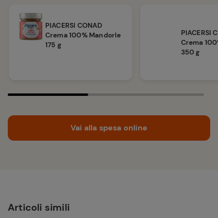
PIACERSI CONAD
PIACERSI 
Crema 100% Mandorle
Crema 100
175 g
350 g
Vai alla spesa online
Articoli simili