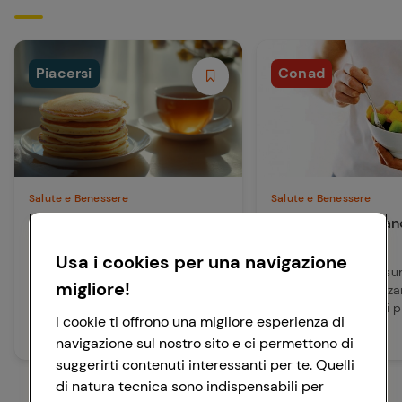
Piacersi
Conad
Salute e Benessere
Salute e Benessere
Pancake proteici e tisane:
Sfrutta la frutta, a
energia e benessere in ogni
sport!
Usa i cookies per una navigazione
p...
Scopri i Pancake Proteici e le
Scopri quando consu
migliore!
Tisane Piacersi Conad: gusto,
frutta per massimizza
equilibrio e praticità per
benefici ed evitare i 
I cookie ti offrono una migliore esperienza di
ricaricarti ...
che può creare....
Leggi articolo
Leggi articolo
navigazione sul nostro sito e ci permettono di
suggerirti contenuti interessanti per te. Quelli
di natura tecnica sono indispensabili per