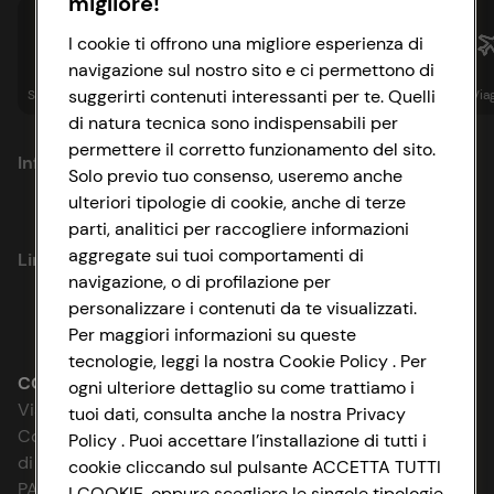
migliore!
I cookie ti offrono una migliore esperienza di
navigazione sul nostro sito e ci permettono di
suggerirti contenuti interessanti per te. Quelli
Spesa online
Assicurazioni
Sapori&
Istituzionale
Via
di natura tecnica sono indispensabili per
permettere il corretto funzionamento del sito.
Informazioni
Solo previo tuo consenso, useremo anche
ulteriori tipologie di cookie, anche di terze
Privacy Policy
parti, analitici per raccogliere informazioni
aggregate sui tuoi comportamenti di
Link utili
Cookie Policy
navigazione, o di profilazione per
personalizzare i contenuti da te visualizzati.
Lavora con noi
Impostazioni Cookie
Per maggiori informazioni su queste
tecnologie, leggi la nostra Cookie Policy . Per
Le cooperative
Accessibilità
CONAD SOCIETÀ COOPERATIVA
ogni ulteriore dettaglio su come trattiamo i
Via Michelino, 59 | 40127 BOLOGNA
tuoi dati, consulta anche la nostra Privacy
News & Approfondimenti
D&I e Parità di Genere
Codice Fiscale e Registro Imprese
Policy . Puoi accettare l’installazione di tutti i
di Bologna 00865960157
cookie cliccando sul pulsante ACCETTA TUTTI
Richiami prodotto
Strategia Fiscale
PARTITA IVA 03320960374
I COOKIE, oppure scegliere le singole tipologie