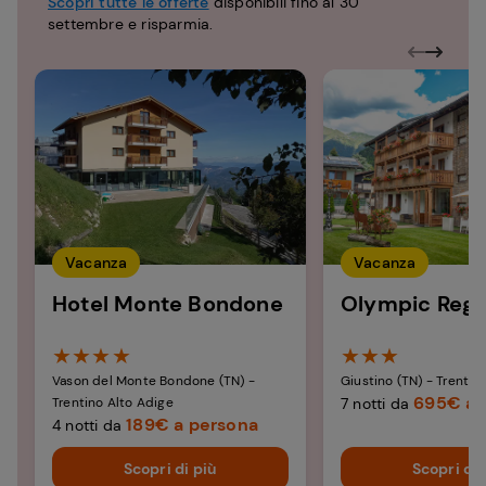
Scopri tutte le offerte
disponibili fino al 30
settembre e risparmia.
Vacanza
Vacanza
Hotel Monte Bondone​
Olympic Regi
★★★★
★★★
Vason del Monte Bondone (TN) -
Giustino (TN) - Trentin
695€ a 
Trentino Alto Adige
7 notti da
189€ a persona
4 notti da
Scopri di più
Scopri di 