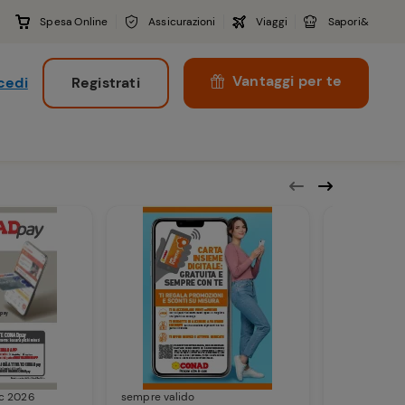
Spesa Online
Assicurazioni
Viaggi
Sapori&
Vantaggi per te
cedi
Registrati
i
ic 2026
sempre valido
Dal 17 nov 2