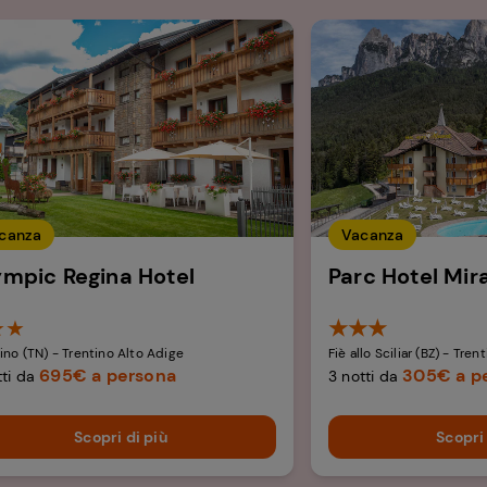
canza
Vacanza
ympic Regina Hotel
Parc Hotel Mir
★★
★★★
ino (TN) - Trentino Alto Adige
Fiè allo Sciliar (BZ) - Tren
695€ a persona
305€ a p
tti da
3 notti da
Scopri di più
Scopri 