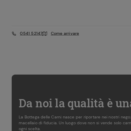
0541 52147
Come arrivare
Da noi la qualità è u
La Bottega delle Carni nasce per riportare nei nostri neg
macellaio di fiducia. Un luogo dove non si vende solo carn
ogni scelta.