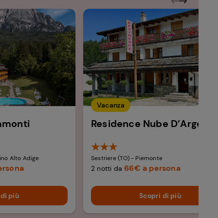
Vacanza
amonti​
Residence Nube D’Argento
★★★
tino Alto Adige​
Sestriere (TO) - Piemonte ​
ersona
66€ a persona
2 notti da
di più
Scopri di più