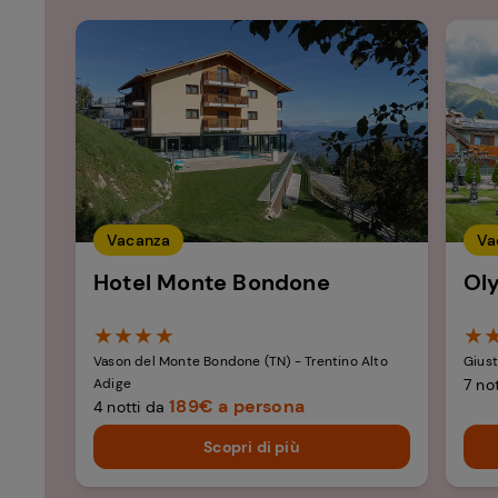
Vacanza
Va
Hotel Monte Bondone​
Ol
★★★★
★
Vason del Monte Bondone (TN) - Trentino Alto
Giust
Adige
7 no
189€ a persona
4 notti da
Scopri di più