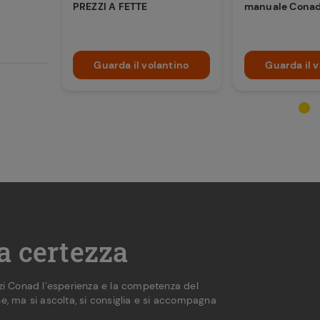
PREZZI A FETTE
manuale Conad
Guarda il volantino
Guarda il 
na certezza
ozi Conad l’esperienza e la competenza del
e, ma si ascolta, si consiglia e si accompagna