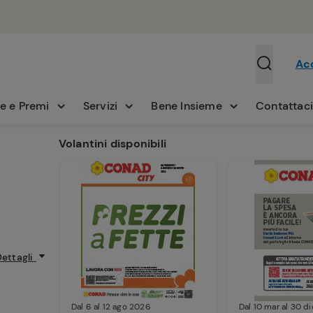
Ac
e e Premi
Servizi
Bene Insieme
Contattac
Volantini disponibili
Dettagli
Dal 6 al 12 ago 2026
Dal 10 mar al 30 d