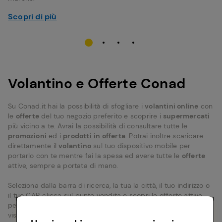
Scopri di più
Volantino e Offerte Conad
Su Conad.it hai la possibilità di sfogliare i
volantini online
con
le
offerte
del tuo negozio preferito e scoprire i
supermercati
più vicino a te. Avrai la possibilità di consultare tutte le
promozioni
ed i
prodotti
in offerta
. Potrai inoltre scaricare
direttamente il
volantino
sul tuo dispositivo mobile per
portarlo con te mentre fai la spesa ed avere tutte le
offerte
attive, sempre a portata di mano.
Seleziona dalla barra di ricerca, la tua la città, il tuo indirizzo o
il tuo CAP, clicca sul punto vendita e scopri le offerte attive
per il negozio selezionato. Sulla scheda negozio, potrai
visualizzare i volantini,