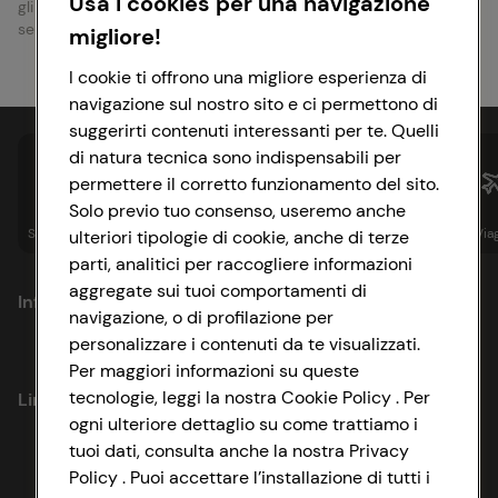
Usa i cookies per una navigazione
gli orari di apertura e chiusura del punto vendita e tutti gli altri
servizi offerti.
migliore!
I cookie ti offrono una migliore esperienza di
navigazione sul nostro sito e ci permettono di
suggerirti contenuti interessanti per te. Quelli
di natura tecnica sono indispensabili per
permettere il corretto funzionamento del sito.
Solo previo tuo consenso, useremo anche
Spesa online
Assicurazioni
Sapori&
Istituzionale
Via
ulteriori tipologie di cookie, anche di terze
parti, analitici per raccogliere informazioni
aggregate sui tuoi comportamenti di
Informazioni
navigazione, o di profilazione per
personalizzare i contenuti da te visualizzati.
Privacy Policy
Per maggiori informazioni su queste
tecnologie, leggi la nostra Cookie Policy . Per
Link utili
Cookie Policy
ogni ulteriore dettaglio su come trattiamo i
tuoi dati, consulta anche la nostra Privacy
Lavora con noi
Impostazioni Cookie
Policy . Puoi accettare l’installazione di tutti i