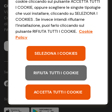
cookie cliccando sul pulsante ACCETTA TUTTI
Le cooperative
Accessibilità
CONAD SOCIETÀ COOPERATIVA
I COOKIE, oppure scegliere le singole tipologie
Via Michelino, 59 | 40127 BOLOGNA
che vuoi installare, cliccando su SELEZIONA I
News & Approfondimenti
D&I e Parità di Genere
Codice Fiscale e Registro Imprese
COOKIES . Se invece intendi rifiutarne
di Bologna 00865960157
l’installazione, puoi farlo cliccando sul
Richiami prodotto
Strategia Fiscale
PARTITA IVA 03320960374
pulsante RIFIUTA TUTTI I COOKIE.
Cookie
Policy
Whistleblowing
Servizio clienti
SELEZIONA I COOKIES
Seguici sui Social:
RIFIUTA TUTTI I COOKIE
ACCETTA TUTTI I COOKIE
Scarica l'app