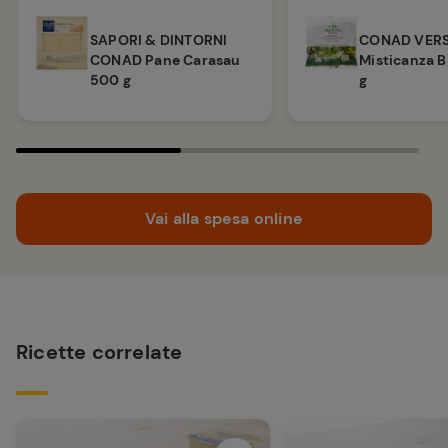
CONAD VER
SAPORI & DINTORNI
Misticanza B
CONAD Pane Carasau
g
500 g
Vai alla spesa online
Ricette correlate