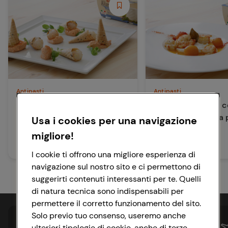
Antipasti
Antipasti
Scampi crudi con ricotta
Gamberi scottati c
senza lattosio alla polvere di
senza lattosio alla 
Usa i cookies per una navigazione
pomodoro
pomodoro
migliore!
15 min
15 min
Facile
Facile
I cookie ti offrono una migliore esperienza di
navigazione sul nostro sito e ci permettono di
suggerirti contenuti interessanti per te. Quelli
di natura tecnica sono indispensabili per
permettere il corretto funzionamento del sito.
Solo previo tuo consenso, useremo anche
ulteriori tipologie di cookie, anche di terze