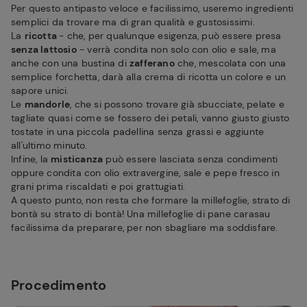
Per questo antipasto veloce e facilissimo, useremo ingredienti
semplici da trovare ma di gran qualità e gustosissimi.
La
ricotta
- che, per qualunque esigenza, può essere presa
senza lattosio
- verrà condita non solo con olio e sale, ma
anche con una bustina di
zafferano
che, mescolata con una
semplice forchetta, darà alla crema di ricotta un colore e un
sapore unici.
Le
mandorle
, che si possono trovare già sbucciate, pelate e
tagliate quasi come se fossero dei petali, vanno giusto giusto
tostate in una piccola padellina senza grassi e aggiunte
all'ultimo minuto.
Infine, la
misticanza
può essere lasciata senza condimenti
oppure condita con olio extravergine, sale e pepe fresco in
grani prima riscaldati e poi grattugiati.
A questo punto, non resta che formare la millefoglie, strato di
bontà su strato di bontà! Una millefoglie di pane carasau
facilissima da preparare, per non sbagliare ma soddisfare.
Procedimento