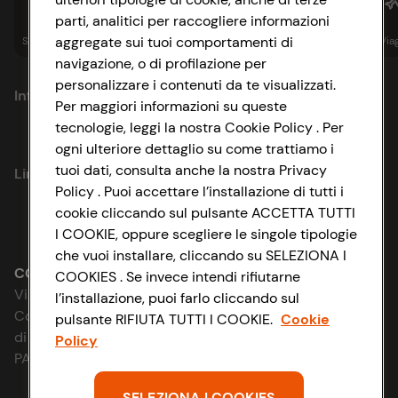
parti, analitici per raccogliere informazioni
aggregate sui tuoi comportamenti di
Spesa online
Assicurazioni
Sapori&
Istituzionale
Via
navigazione, o di profilazione per
personalizzare i contenuti da te visualizzati.
Informazioni
Per maggiori informazioni su queste
tecnologie, leggi la nostra Cookie Policy . Per
Privacy Policy
ogni ulteriore dettaglio su come trattiamo i
tuoi dati, consulta anche la nostra Privacy
Link utili
Cookie Policy
Policy . Puoi accettare l’installazione di tutti i
cookie cliccando sul pulsante ACCETTA TUTTI
Lavora con noi
Impostazioni Cookie
I COOKIE, oppure scegliere le singole tipologie
che vuoi installare, cliccando su SELEZIONA I
Le cooperative
Accessibilità
CONAD SOCIETÀ COOPERATIVA
COOKIES . Se invece intendi rifiutarne
Via Michelino, 59 | 40127 BOLOGNA
l’installazione, puoi farlo cliccando sul
News & Approfondimenti
D&I e Parità di Genere
Codice Fiscale e Registro Imprese
pulsante RIFIUTA TUTTI I COOKIE.
Cookie
di Bologna 00865960157
Policy
Richiami prodotto
Strategia Fiscale
PARTITA IVA 03320960374
Whistleblowing
SELEZIONA I COOKIES