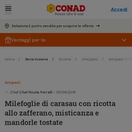
Accedi
Seleziona il punto vendita per scoprire le offerte
Vantaggi per te
Home
Bene Insieme
Ricette
Antipasti
Antipasti Fre
Antipasti
Chef
Chef Nicola Ferrelli
- 10/04/2019
Milefoglie di carasau con ricotta
allo zafferano, misticanza e
mandorle tostate