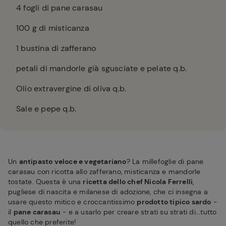
4
fogli di pane carasau
100
g di misticanza
1
bustina di zafferano
petali di mandorle già sgusciate e pelate q.b.
Olio extravergine di oliva q.b.
Sale e pepe q.b.
Un
antipasto veloce e vegetariano
? La millefoglie di pane
carasau con ricotta allo zafferano, misticanza e mandorle
tostate. Questa è una
ricetta dello chef Nicola Ferrelli
,
pugliese di nascita e milanese di adozione, che ci insegna a
usare questo mitico e croccantissimo
prodotto tipico sardo
-
il
pane carasau
- e a usarlo per creare strati su strati di...tutto
quello che preferite!