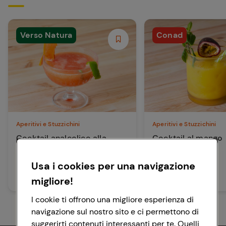
Verso Natura
Conad
Aperitivi e Stuzzichini
Aperitivi e Stuzzichini
Cocktail analcolico alla
Cocktail al mango
papaya
Usa i cookies per una navigazione
10 min
Facile
migliore!
10 min
Facile
I cookie ti offrono una migliore esperienza di
navigazione sul nostro sito e ci permettono di
suggerirti contenuti interessanti per te. Quelli