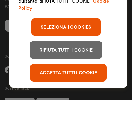
pulsante RIFIUTA TUTTI I COOKIE.
Cookie
Richiami prodotto
Strategia Fiscale
PARTITA IVA 03320960374
Policy
Whistleblowing
Servizio clienti
SELEZIONA I COOKIES
RIFIUTA TUTTI I COOKIE
Seguici sui Social:
ACCETTA TUTTI I COOKIE
Scarica l'app
Copyright @ Conad 2025