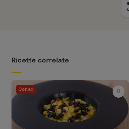
R
Ricette correlate
Conad