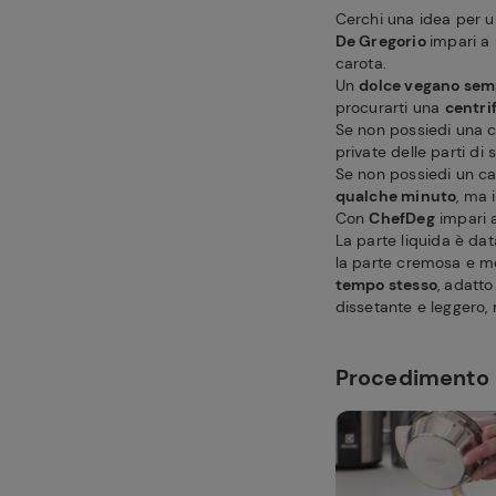
Cerchi una idea per 
De Gregorio
impari a
carota.
Un
dolce vegano semp
procurarti una
centri
Se non possiedi una c
private delle parti di 
Se non possiedi un ca
qualche minuto
, ma 
Con
ChefDeg
impari a
La parte liquida è dat
la parte cremosa e mo
tempo stesso
, adatto
dissetante e leggero,
Procedimento