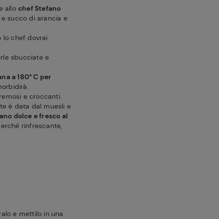
e allo
chef Stefano
 e succo di arancia e
 lo chef dovrai
rle sbucciate e
ana a 180° C per
orbidirà.
cremosi e croccanti.
te è data dal muesli e
ano dolce e fresco al
perché rinfrescante,
ralo e mettilo in una