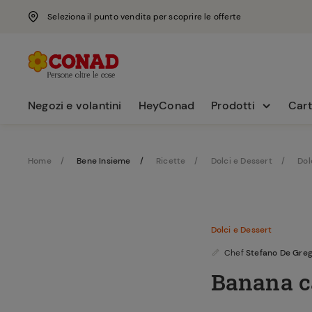
Seleziona il punto vendita per scoprire le offerte
Negozi e volantini
HeyConad
Prodotti
Cart
Home
Bene Insieme
Ricette
Dolci e Dessert
Dol
Dolci e Dessert
Chef
Stefano De Greg
Banana c