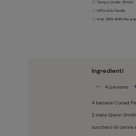
Tempo totale
: 15 min
Difficoltà
: Facile
Kcal
: 500-600 Per po
Ingredienti
4
persone
4
banane Conad Per
2
mele Grenn Smit
zucchero di canna q