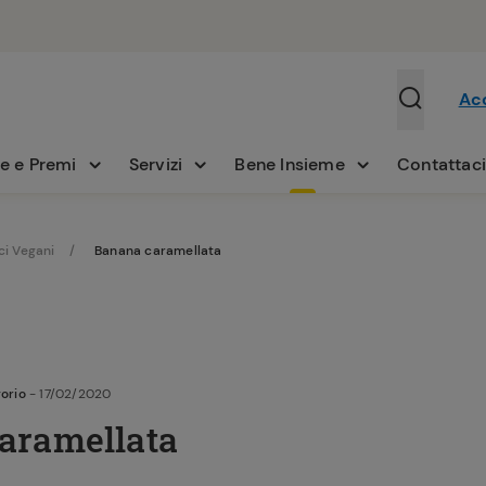
Ac
e e Premi
Servizi
Bene Insieme
Contattac
ci Vegani
Banana caramellata
orio
- 17/02/2020
aramellata