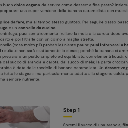
un buon
dolce vegano
da servire come dessert a fine pasto? Insiem
 preparare una super versione della banana caramellata con muesli
lice da fare
, ma al tempo stesso gustoso. Per seguire passo passo
fuga
e un
cannello da cucina
.
entrifuga, puoi semplicemente frullare la mela e la carota dopo ave
scarto e poi filtrarle con un colino a maglia stretta.
nnello (cosa molto più probabile) niente paura:
puoi infornare la b
il risultato non sarà esattamente lo stesso, perché la banana si amm
 preparare un piatto cmpleto ed equilibrato, con elementi liquidi, 
a dal succo di arancia e carota, dal succo di mela; la parte croccan
rbida è data dalle rondelle di banana caramellata. Un
dessert veg
 a tutte le stagioni, ma particolarmente adatto alla stagione calda, 
 ma sempre nutriente.
Step 1
Spremi il succo di una arancia, filt