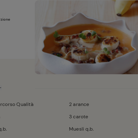
rzione
corso Qualità
2
arance
h
3
carote
.b.
Muesli q.b.