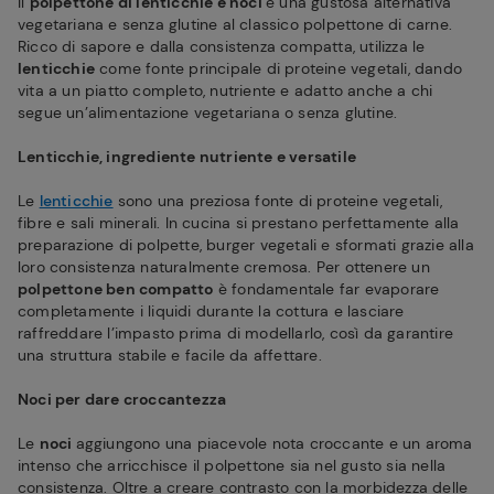
Il
polpettone di lenticchie e noci
è una gustosa alternativa
vegetariana e senza glutine al classico polpettone di carne.
Ricco di sapore e dalla consistenza compatta, utilizza le
lenticchie
come fonte principale di proteine vegetali, dando
vita a un piatto completo, nutriente e adatto anche a chi
segue un’alimentazione vegetariana o senza glutine.
Lenticchie, ingrediente nutriente e versatile
Le
lenticchie
sono una preziosa fonte di proteine vegetali,
fibre e sali minerali. In cucina si prestano perfettamente alla
preparazione di polpette, burger vegetali e sformati grazie alla
loro consistenza naturalmente cremosa. Per ottenere un
polpettone ben compatto
è fondamentale far evaporare
completamente i liquidi durante la cottura e lasciare
raffreddare l’impasto prima di modellarlo, così da garantire
una struttura stabile e facile da affettare.
Noci per dare croccantezza
Le
noci
aggiungono una piacevole nota croccante e un aroma
intenso che arricchisce il polpettone sia nel gusto sia nella
consistenza. Oltre a creare contrasto con la morbidezza delle