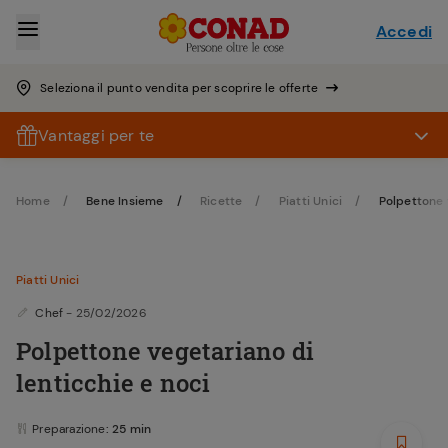
Accedi
Seleziona il punto vendita per scoprire le offerte
Vantaggi per te
Home
Bene Insieme
Ricette
Piatti Unici
Polpettone 
Piatti Unici
Chef
- 25/02/2026
Polpettone vegetariano di
lenticchie e noci
Preparazione
: 25 min