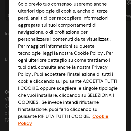
Solo previo tuo consenso, useremo anche
ulteriori tipologie di cookie, anche di terze
Spesa online
Assicurazioni
Sapori&
Istituzionale
Via
parti, analitici per raccogliere informazioni
aggregate sui tuoi comportamenti di
navigazione, o di profilazione per
Informazioni
personalizzare i contenuti da te visualizzati.
Per maggiori informazioni su queste
Privacy Policy
tecnologie, leggi la nostra Cookie Policy . Per
Link utili
ogni ulteriore dettaglio su come trattiamo i
Cookie Policy
tuoi dati, consulta anche la nostra Privacy
Policy . Puoi accettare l’installazione di tutti i
Lavora con noi
Impostazioni Cookie
cookie cliccando sul pulsante ACCETTA TUTTI
I COOKIE, oppure scegliere le singole tipologie
Le cooperative
Accessibilità
CONAD SOCIETÀ COOPERATIVA
che vuoi installare, cliccando su SELEZIONA I
Via Michelino, 59 | 40127 BOLOGNA
COOKIES . Se invece intendi rifiutarne
News & Approfondimenti
D&I e Parità di Genere
Codice Fiscale e Registro Imprese
l’installazione, puoi farlo cliccando sul
di Bologna 00865960157
pulsante RIFIUTA TUTTI I COOKIE.
Cookie
Richiami prodotto
Strategia Fiscale
PARTITA IVA 03320960374
Policy