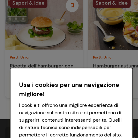
Sapori & Idee
Sapori & Idee
Piatti Unici
Piatti Unici
Ricetta dell'hamburger con
Hamburger autunn
insalata gentile
Usa i cookies per una navigazione
50 min
Facile
20 min
Facile
migliore!
I cookie ti offrono una migliore esperienza di
navigazione sul nostro sito e ci permettono di
suggerirti contenuti interessanti per te. Quelli
di natura tecnica sono indispensabili per
permettere il corretto funzionamento del sito.