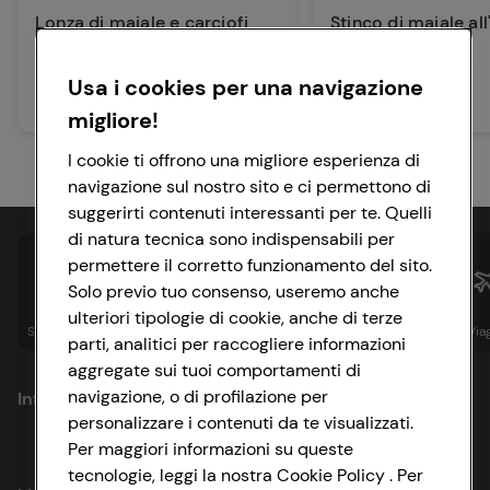
Lonza di maiale e carciofi
Stinco di maiale all
Usa i cookies per una navigazione
20 min
40 min
Facile
Media
migliore!
I cookie ti offrono una migliore esperienza di
navigazione sul nostro sito e ci permettono di
suggerirti contenuti interessanti per te. Quelli
di natura tecnica sono indispensabili per
permettere il corretto funzionamento del sito.
Solo previo tuo consenso, useremo anche
ulteriori tipologie di cookie, anche di terze
Spesa online
Assicurazioni
Sapori&
Istituzionale
Via
parti, analitici per raccogliere informazioni
aggregate sui tuoi comportamenti di
navigazione, o di profilazione per
Informazioni
personalizzare i contenuti da te visualizzati.
Per maggiori informazioni su queste
Privacy Policy
tecnologie, leggi la nostra Cookie Policy . Per