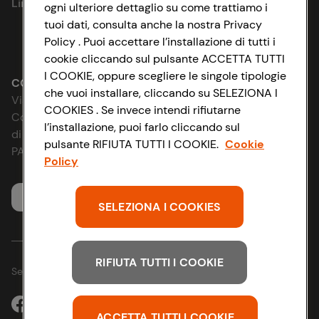
Link utili
ogni ulteriore dettaglio su come trattiamo i
Cookie Policy
tuoi dati, consulta anche la nostra Privacy
Policy . Puoi accettare l’installazione di tutti i
Lavora con noi
Impostazioni Cookie
cookie cliccando sul pulsante ACCETTA TUTTI
I COOKIE, oppure scegliere le singole tipologie
Le cooperative
Accessibilità
CONAD SOCIETÀ COOPERATIVA
che vuoi installare, cliccando su SELEZIONA I
Via Michelino, 59 | 40127 BOLOGNA
COOKIES . Se invece intendi rifiutarne
News & Approfondimenti
D&I e Parità di Genere
Codice Fiscale e Registro Imprese
l’installazione, puoi farlo cliccando sul
di Bologna 00865960157
pulsante RIFIUTA TUTTI I COOKIE.
Cookie
Richiami prodotto
Strategia Fiscale
PARTITA IVA 03320960374
Policy
Whistleblowing
Servizio clienti
SELEZIONA I COOKIES
RIFIUTA TUTTI I COOKIE
Seguici sui Social:
ACCETTA TUTTI I COOKIE