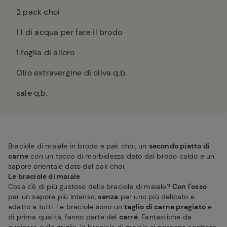
2
pack choi
1
l di acqua per fare il brodo
1
foglia di alloro
Olio extravergine di oliva q.b.
sale q.b.
Braciole di maiale in brodo e pak choi, un
secondo piatto di
carne
con un tocco di morbidezza dato dal brodo caldo e un
sapore orientale dato dal pak choi.
Le braciole di maiale
Cosa c'è di più gustoso delle braciole di maiale?
Con l'osso
per un sapore più intenso,
senza
per uno più delicato e
adatto a tutti. Le braciole sono un
taglio di carne pregiato
e
di prima qualità, fanno parte del
carré
. Fantastiche da