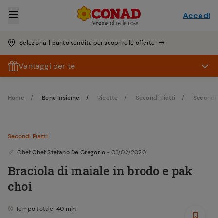
Accedi
Seleziona il punto vendita per scoprire le offerte
Vantaggi per te
Home
Bene Insieme
Ricette
Secondi Piatti
Secondi 
Secondi Piatti
Chef
Chef Stefano De Gregorio
- 03/02/2020
Braciola di maiale in brodo e pak
choi
Tempo totale
: 40 min