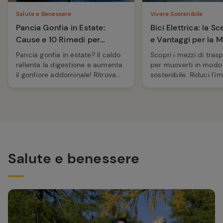
Salute e Benessere
Vivere Sostenibile
Pancia Gonfia in Estate:
Bici Elettrica: la S
Cause e 10 Rimedi per
e Vantaggi per la M
Sgonfiarsi
Sosteni...
Pancia gonfia in estate? Il caldo
Scopri i mezzi di tras
rallenta la digestione e aumenta
per muoverti in modo
il gonfiore addominale! Ritrova
sostenibile. Riduci l’i
subito la leggerezza con i trucchi
ambientale e vivi la ci
alimentari e i rimedi naturali
chiave ecologica con i
giusti.
Conad.
Salute e benessere