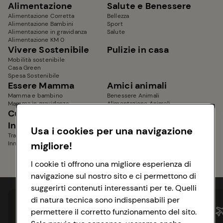
Alimentazione
Salute e Benessere
Alimentazione Corretta
Bellezza
Alimentazione Bambini
Sport
Alimentazione in gravidanza
Salute
Alimentazione KM 0
Vivere Sostenibile
Pulizie in casa
Mobilità sostenibile
Casa Green
Spesa Sostenibile
Essere Mamma
Amici animali
Mamma e bambino
Benessere Animali
Mamma in gravidanza
Alimentazione Animali
Cucina Tradizionale e
Mondo Conad
Innovativa
Usa i cookies per una navigazione
Tradizionale italiana
Innovativa e internazionale
migliore!
I cookie ti offrono una migliore esperienza di
navigazione sul nostro sito e ci permettono di
suggerirti contenuti interessanti per te. Quelli
di natura tecnica sono indispensabili per
permettere il corretto funzionamento del sito.