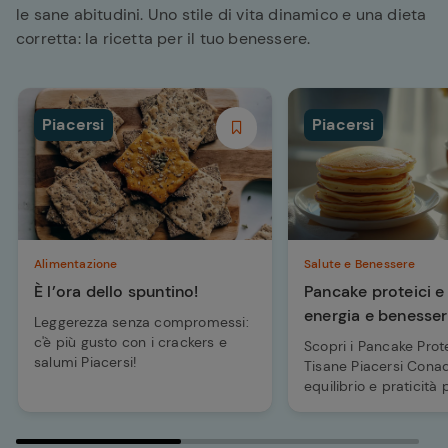
le sane abitudini. Uno stile di vita dinamico e una dieta
corretta: la ricetta per il tuo benessere.
Piacersi
Piacersi
Alimentazione
Salute e Benessere
È l’ora dello spuntino!
Pancake proteici e 
energia e benesser
Leggerezza senza compromessi:
pausa
c'è più gusto con i crackers e
Scopri i Pancake Prote
salumi Piacersi!
Tisane Piacersi Conad
equilibrio e praticità 
ricaricarti durante la 
Una pausa sana che 
benessere ed energia