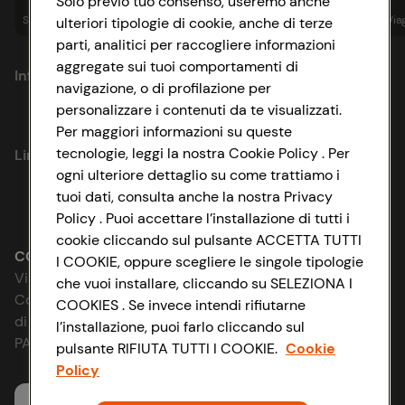
Solo previo tuo consenso, useremo anche
Spesa online
Assicurazioni
Sapori&
Istituzionale
Via
ulteriori tipologie di cookie, anche di terze
parti, analitici per raccogliere informazioni
aggregate sui tuoi comportamenti di
Informazioni
navigazione, o di profilazione per
personalizzare i contenuti da te visualizzati.
Privacy Policy
Per maggiori informazioni su queste
tecnologie, leggi la nostra Cookie Policy . Per
Link utili
Cookie Policy
ogni ulteriore dettaglio su come trattiamo i
tuoi dati, consulta anche la nostra Privacy
Lavora con noi
Impostazioni Cookie
Policy . Puoi accettare l’installazione di tutti i
cookie cliccando sul pulsante ACCETTA TUTTI
Le cooperative
Accessibilità
CONAD SOCIETÀ COOPERATIVA
I COOKIE, oppure scegliere le singole tipologie
Via Michelino, 59 | 40127 BOLOGNA
che vuoi installare, cliccando su SELEZIONA I
News & Approfondimenti
D&I e Parità di Genere
Codice Fiscale e Registro Imprese
COOKIES . Se invece intendi rifiutarne
di Bologna 00865960157
l’installazione, puoi farlo cliccando sul
Richiami prodotto
Strategia Fiscale
PARTITA IVA 03320960374
pulsante RIFIUTA TUTTI I COOKIE.
Cookie
Policy
Whistleblowing
Servizio clienti