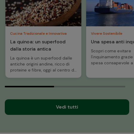
Cucina Tradizionale e Innovativa
Vivere Sostenibile
La quinoa: un superfood
Una spesa anti in
dalla storia antica
Scopri come evitare
l'inquinamento grazie
La quinoa è un superfood dalle
spesa consapevole a 
antiche origini andine, ricco di
prodotti a chilometro 
proteine e fibre, oggi al centro di
biologici o comunque
benessere e sostenibilità. Scopri
stagione.
di più su questo alimento dai
tanti benefici.
Vedi tutti