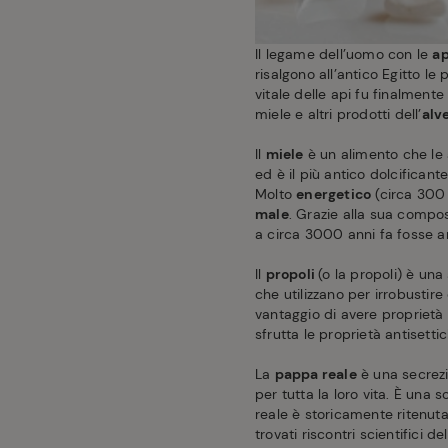
Il legame dell’uomo con le
ap
risalgono all’antico Egitto le 
vitale delle api fu finalment
miele e altri prodotti dell’
alv
Il
miele
è un alimento che le 
ed è il più antico dolcifican
Molto
energetico
(circa 300 
male
. Grazie alla sua compos
a circa 3000 anni fa fosse a
Il
propoli
(o la propoli) è un
che utilizzano per irrobustire
vantaggio di avere proprietà 
sfrutta le proprietà antisett
La
pappa reale
è una secrezio
per tutta la loro vita. È una
reale è storicamente ritenuta
trovati riscontri scientifici 