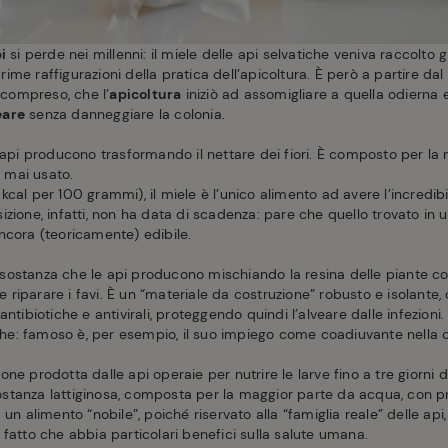
i
si perde nei millenni: il miele delle api selvatiche veniva raccolto 
prime raffigurazioni della pratica dell’apicoltura. È però a partire dal 
e compreso, che l’
apicoltura
iniziò ad assomigliare a quella odierna e
eare
senza danneggiare la colonia.
api producono trasformando il nettare dei fiori. È composto per la
te mai usato.
kcal per 100 grammi), il miele è l’unico alimento ad avere l’incredib
izione, infatti, non ha data di scadenza: pare che quello trovato in
ncora (teoricamente) edibile.
a sostanza che le api producono mischiando la resina delle piante con
 e riparare i favi. È un “materiale da costruzione” robusto e isolant
antibiotiche e antivirali, proteggendo quindi l’alveare dalle infezio
iche: famoso è, per esempio, il suo impiego come coadiuvante nella c
ne prodotta dalle api operaie per nutrire le larve fino a tre giorni d
 sostanza lattiginosa, composta per la maggior parte da acqua, con 
 un alimento “nobile”, poiché riservato alla “famiglia reale” delle ap
del fatto che abbia particolari benefici sulla salute umana.