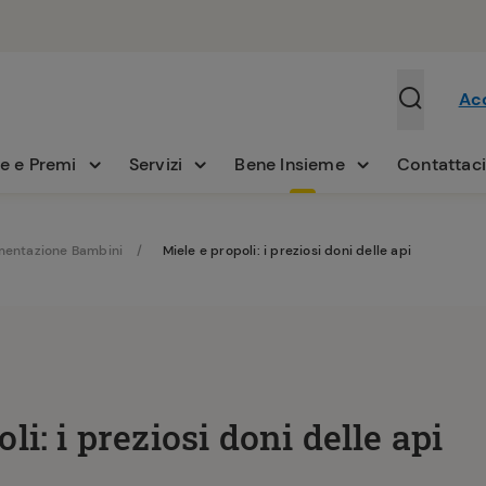
Ac
e e Premi
Servizi
Bene Insieme
Contattac
mentazione Bambini
Miele e propoli: i preziosi doni delle api
li: i preziosi doni delle api