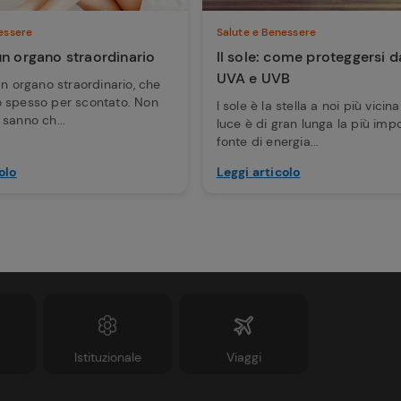
essere
Salute e Benessere
 un organo straordinario
Il sole: come proteggersi d
UVA e UVB
un organo straordinario, che
 spesso per scontato. Non
l sole è la stella a noi più vicin
i, sanno ch...
luce è di gran lunga la più imp
fonte di energia...
olo
Leggi articolo
Istituzionale
Viaggi