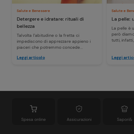
Salute e Benessere
Salute e Ben
Detergere e idratare: rituali di
La pelle:
bellezza
La pelle è 
però diamo
Talvolta l’abitudine o la fretta ci
tutti, infatt
impediscono di apprezzare appieno i
piaceri che potremmo concede...
Leggi articolo
Leggi artic
Spesa online
Assicurazioni
Sapori&